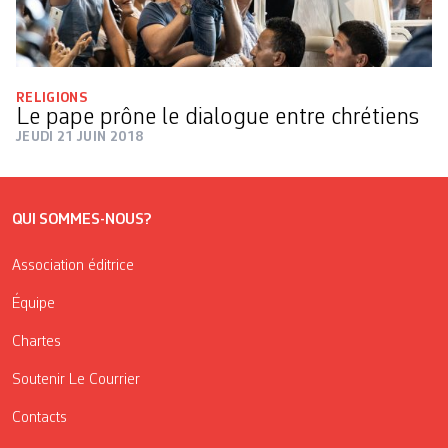
RELIGIONS
Le pape prône le dialogue entre chrétiens
JEUDI 21 JUIN 2018
QUI SOMMES-NOUS?
Association éditrice
Équipe
Chartes
Soutenir Le Courrier
Contacts