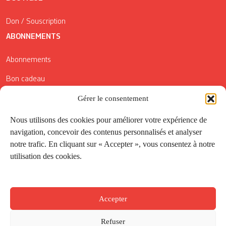
Don / Souscription
ABONNEMENTS
Abonnements
Bon cadeau
Gérer le consentement
Conditions générales de vente
Réductions de la Carte Côté Courrier
Nous utilisons des cookies pour améliorer votre expérience de
navigation, concevoir des contenus personnalisés et analyser
Application
notre trafic. En cliquant sur « Accepter », vous consentez à notre
utilisation des cookies.
Suivez-nous
Accepter
Refuser