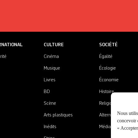
RNATIONAL
CULTURE
SOCIÉTÉ
rité
Cinéma
Égalité
Musique
Écologie
Livres
Économie
BD
Histoire
Scène
Religions
Nous utili
Arts plastiques
Alternatives
concevoir d
Inédits
Médias
« Accepter 