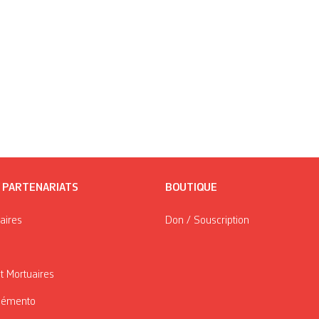
/ PARTENARIATS
BOUTIQUE
taires
Don / Souscription
t Mortuaires
Mémento