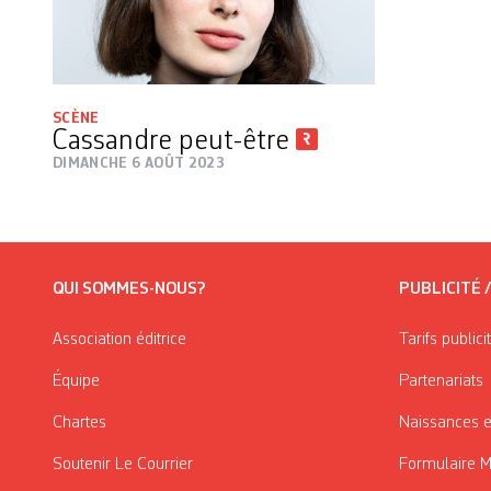
SCÈNE
Cassandre peut-être
DIMANCHE 6 AOÛT 2023
QUI SOMMES-NOUS?
PUBLICITÉ 
Association éditrice
Tarifs publici
Équipe
Partenariats
Chartes
Naissances e
Soutenir Le Courrier
Formulaire 