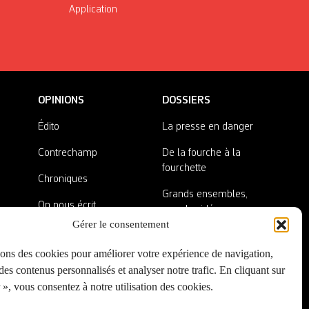
Application
OPINIONS
DOSSIERS
Édito
La presse en danger
Contrechamp
De la fourche à la
fourchette
Chroniques
Grands ensembles,
On nous écrit
grandes idées
Gérer le consentement
Nos invité·es
Lieux abandonnés
sons des cookies pour améliorer votre expérience de navigation,
A côté de la plaque
es contenus personnalisés et analyser notre trafic. En cliquant sur
», vous consentez à notre utilisation des cookies.