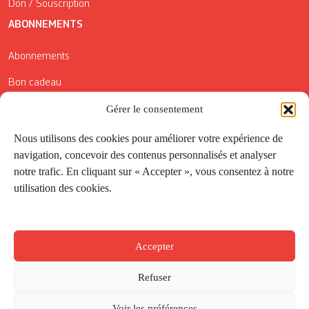
Don / Souscription
ABONNEMENTS
Abonnements
Bon cadeau
Gérer le consentement
Conditions générales de vente
Réductions de la Carte Côté Courrier
Nous utilisons des cookies pour améliorer votre expérience de
navigation, concevoir des contenus personnalisés et analyser
Application
notre trafic. En cliquant sur « Accepter », vous consentez à notre
utilisation des cookies.
Suivez-nous
Accepter
Refuser
Voir les préférences