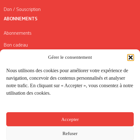
Don / Souscription
ABONNEMENTS
Abonnements
Bon cadeau
Conditions générales de vente
Gérer le consentement
Réductions de la Carte Côté Courrier
Nous utilisons des cookies pour améliorer votre expérience de
navigation, concevoir des contenus personnalisés et analyser
Application
notre trafic. En cliquant sur « Accepter », vous consentez à notre
utilisation des cookies.
Suivez-nous
Accepter
Refuser