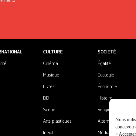
Mémento
RNATIONAL
CULTURE
SOCIÉTÉ
rité
Cinéma
Égalité
Musique
Écologie
Livres
Économie
BD
Histoire
Scène
Religions
Nous utili
Arts plastiques
Alternatives
concevoir d
Inédits
Médias
« Accepter 