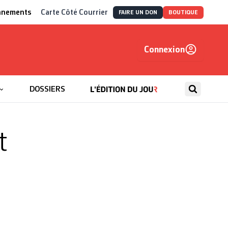
nnements
Carte Côté Courrier
FAIRE UN DON
BOUTIQUE
Connexion
, autrement
DOSSIERS
t