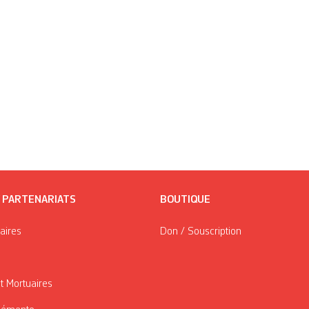
/ PARTENARIATS
BOUTIQUE
taires
Don / Souscription
t Mortuaires