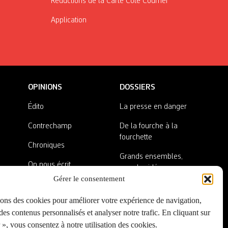
Réductions de la Carte Côté Courrier
Application
OPINIONS
DOSSIERS
Édito
La presse en danger
Contrechamp
De la fourche à la
fourchette
Chroniques
Grands ensembles,
On nous écrit
grandes idées
Gérer le consentement
Nos invité·es
Lieux abandonnés
sons des cookies pour améliorer votre expérience de navigation,
A côté de la plaque
es contenus personnalisés et analyser notre trafic. En cliquant sur
», vous consentez à notre utilisation des cookies.