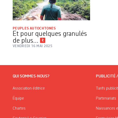
PEUPLES AUTOCHTONES
Et pour quelques granulés
de plus…
VENDREDI 16 MAI 2025
QUI SOMMES-NOUS?
PUBLICITÉ 
Association éditrice
Tarifs publici
Équipe
Partenariats
Chartes
Naissances e