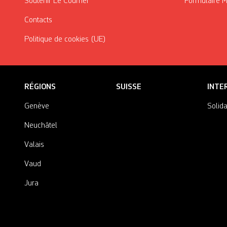
Soutenir Le Courrier
Formulaire 
Contacts
Politique de cookies (UE)
RÉGIONS
SUISSE
INTE
Genève
Solida
Neuchâtel
Valais
Vaud
Jura