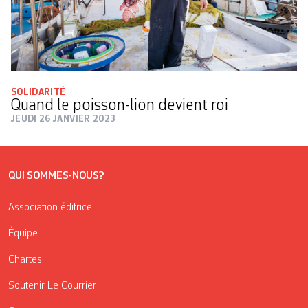
SOLIDARITÉ
Quand le poisson-lion devient roi
JEUDI 26 JANVIER 2023
QUI SOMMES-NOUS?
Association éditrice
Équipe
Chartes
Soutenir Le Courrier