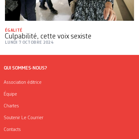
ÉGALITÉ
Culpabilité, cette voix sexiste
LUNDI 7 OCTOBRE 2024
QUI SOMMES-NOUS?
Association éditrice
Équipe
Chartes
Soutenir Le Courrier
Contacts