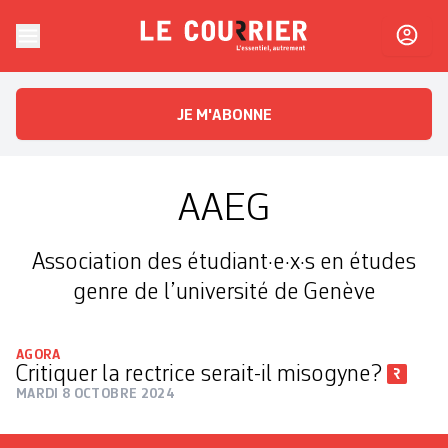
Skip to content
Le Courrier
L'essentiel, autrement
JE M'ABONNE
AAEG
Association des étudiant·e·x·s en études
genre de l’université de Genève
AGORA
Critiquer la rectrice serait-il misogyne?
MARDI 8 OCTOBRE 2024