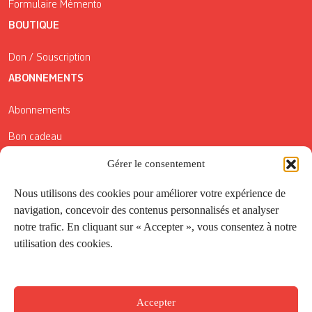
Formulaire Mémento
BOUTIQUE
Don / Souscription
ABONNEMENTS
Abonnements
Bon cadeau
Conditions générales de vente
Gérer le consentement
Réductions de la Carte Côté Courrier
Nous utilisons des cookies pour améliorer votre expérience de
navigation, concevoir des contenus personnalisés et analyser
Application
notre trafic. En cliquant sur « Accepter », vous consentez à notre
utilisation des cookies.
Suivez-nous
Accepter