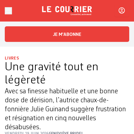
Skip to content
Le Courrier
L'essentiel, autrement
JE M'ABONNE
LIVRES
Une gravité tout en
légèreté
Avec sa finesse habituelle et une bonne
dose de dérision, l’autrice chaux-de-
fonnière Julie Guinand suggère frustration
et résignation en cinq nouvelles
désabusées.
VENDREDI 19 JUIN 2026
GENEVIÈVE BRIDEL