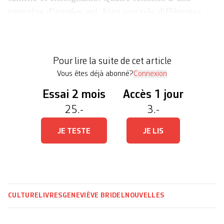
trentaine d’années qui, bien que très différentes,
manifestent la même incapacité, voire le refus pur
et simple de répondre aux attentes qui pèsent (de
plus en plus lourd) sur elles. Nouvelle collection
Pour lire la suite de cet article
«Facile à lire» chez […]
Vous êtes déjà abonné?
Connexion
Essai 2 mois
Accès 1 jour
25.-
3.-
JE TESTE
JE LIS
CULTURE
LIVRES
GENEVIÈVE BRIDEL
NOUVELLES