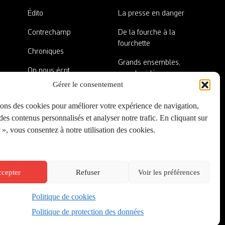
Édito
La presse en danger
Contrechamp
De la fourche à la
fourchette
Chroniques
Grands ensembles,
On nous écrit
grandes idées
Gérer le consentement
Nos invité·es
Lieux abandonnés
sons des cookies pour améliorer votre expérience de navigation,
A côté de la plaque
es contenus personnalisés et analyser notre trafic. En cliquant sur
», vous consentez à notre utilisation des cookies.
cepter
Refuser
Voir les préférences
Politique de cookies
Créé par
Onepixel
&
Wonderweb
&
EPIC
Politique de protection des données