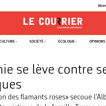
Abo
Le Courrier
L'essentiel
CULTURE
SOCIÉTÉ
ÉCOLOGIE
OPINIONS
nie se lève contre s
ques
on des flamants roses» secoue l’Al