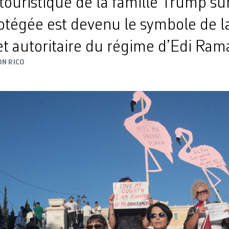
touristique de la famille Trump su
otégée est devenu le symbole de l
t autoritaire du régime d’Edi Ram
ON RICO