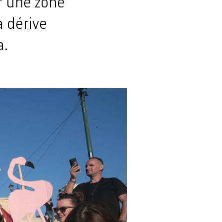
r une zone
a dérive
a.