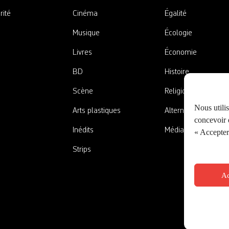
rité
Cinéma
Égalité
Musique
Écologie
Livres
Économie
BD
Histoire
Scène
Religions
Nous utili
Arts plastiques
Alternatives
concevoir d
Inédits
Médias
« Accepter 
Strips
Ac