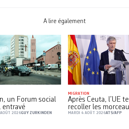
A lire également
MIGRATION
n, un Forum social
Après Ceuta, l’UE t
 entravé
recoller les morcea
 AOÛT 2026
GUY ZURKINDEN
MARDI 4 AOÛT 2026
ATS/AFP