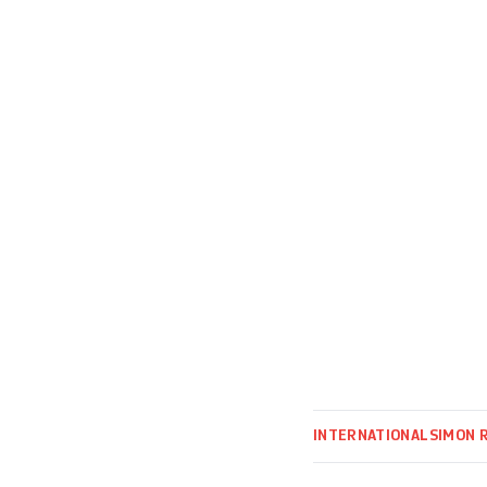
socialiste, Edi R
aussi des pancart
INTERNATIONAL
SIMON 