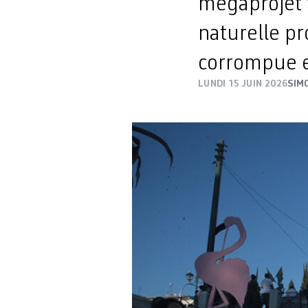
mégaprojet 
naturelle pr
corrompue e
LUNDI 15 JUIN 2026
SIM