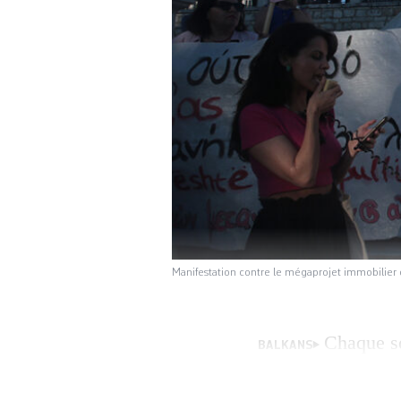
Manifestation contre le mégaprojet immobilier c
Chaque so
BALKANS
alentours de 18h, 
compacte venue cr