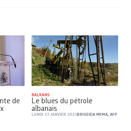
BALKANS
ente de
Le blues du pétrole
ux
albanais
LUNDI 23 JANVIER 2023
BRISEIDA MEMA
,
AFP