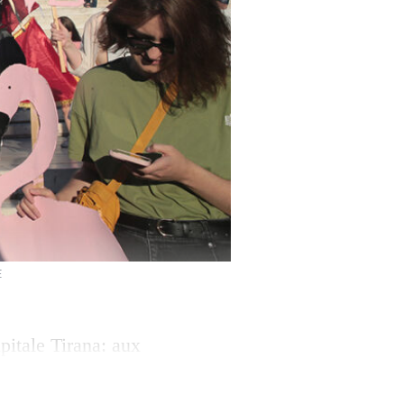
E
pitale Tirana: aux
’une foule
er ministre