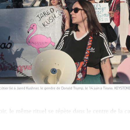
ôtier lié à Jared Kushner, le gendre de Donald Trump, le 14 juin à Tirana. KEYSTON
ir, le même rituel se répète dans le centre de la ca
le boulevard des Martyrs de la nation se remplit d
ier sa colère face aux fenêtres du bureau du premi