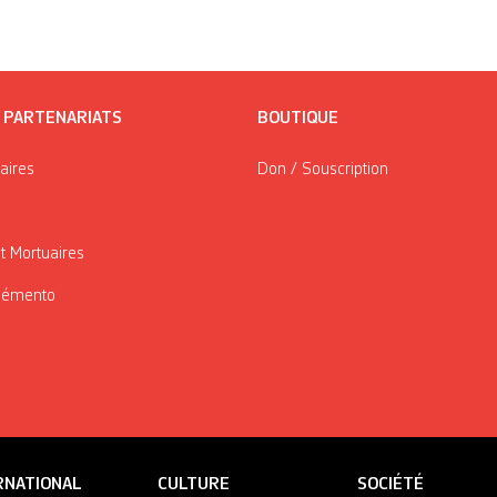
/ PARTENARIATS
BOUTIQUE
taires
Don / Souscription
t Mortuaires
Mémento
RNATIONAL
CULTURE
SOCIÉTÉ