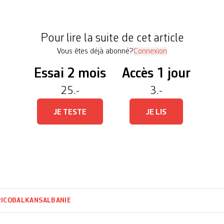
ama. Au-dessus des têtes, d’innombrables drapeaux
es […]
Pour lire la suite de cet article
Vous êtes déjà abonné?
Connexion
Essai 2 mois
Accès 1 jour
25.-
3.-
JE TESTE
JE LIS
RICO
BALKANS
ALBANIE