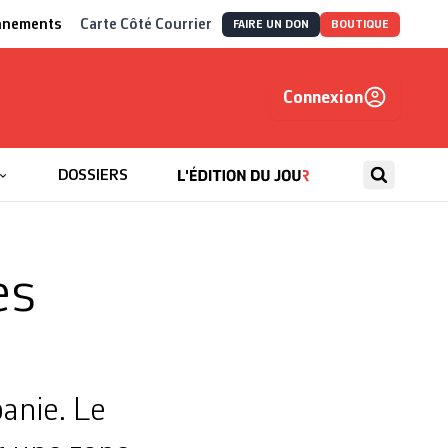
nnements
Carte Côté Courrier
FAIRE UN DON
BOUTIQUE
Connexion
, autrement
DOSSIERS
es
banie. Le