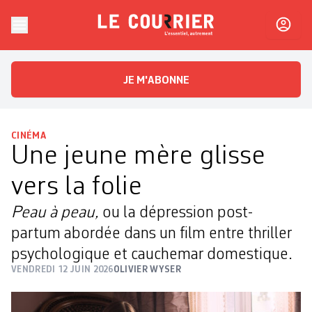
Skip to content
Le Courrier
L'essentiel, autrement
JE M'ABONNE
CINÉMA
Une jeune mère glisse
vers la folie
Peau à peau,
ou la dépression post-
partum abordée dans un film entre thriller
psychologique et cauchemar domestique.
VENDREDI 12 JUIN 2026
OLIVIER WYSER