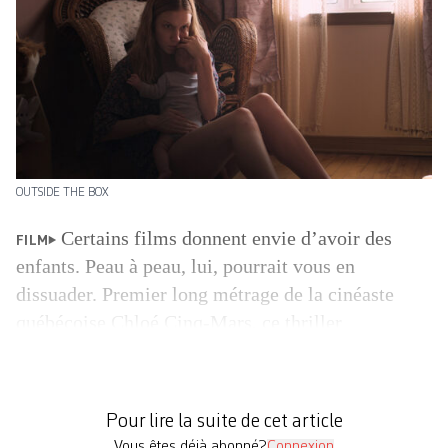
OUTSIDE THE BOX
Certains films donnent envie d’avoir des
FILM
enfants. Peau à peau, lui, pourrait vous en
dissuader. Premier long métrage de la cinéaste
qué­bé­coise Chloé Cinq-Mars, ce thriller
psychologique teinté d’horreur intime arrive sur
nos écrans précédé d’un joli parfum de festival,
après avoir fait parler de lui dans les circuits nord-
Pour lire la suite de cet article
américains du cinéma de genre. Le […]
Vous êtes déjà abonné?
Connexion