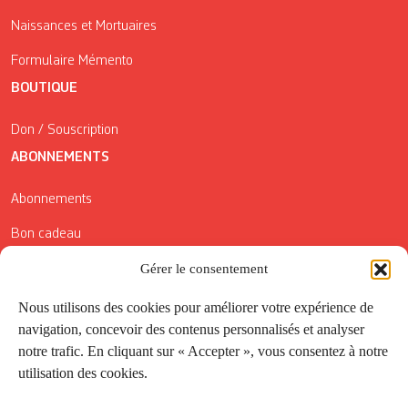
Naissances et Mortuaires
Formulaire Mémento
BOUTIQUE
Don / Souscription
ABONNEMENTS
Abonnements
Bon cadeau
Conditions générales de vente
Gérer le consentement
Réductions de la Carte Côté Courrier
Nous utilisons des cookies pour améliorer votre expérience de
navigation, concevoir des contenus personnalisés et analyser
Application
notre trafic. En cliquant sur « Accepter », vous consentez à notre
utilisation des cookies.