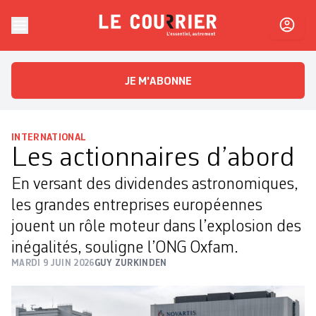
Skip to content
Le Courrier
L'essentiel, autrement
JE M'ABONNE
INTERNATIONAL
Les actionnaires d’abord
En versant des dividendes astronomiques,
les grandes entreprises européennes
jouent un rôle moteur dans l’explosion des
inégalités, souligne l’ONG Oxfam.
MARDI 9 JUIN 2026
GUY ZURKINDEN