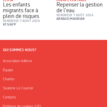
CEUTA
EUROPE CENTRALE
Les enfants
Repenser la gestion
migrants face à
de l’eau
plein de risques
VENDREDI 7 AOÛT 2026
ARNAUD MAUBIAN
VENDREDI 7 AOÛT 2026
ATS/AFP
QUI SOMMES-NOUS?
Association éditrice
Équipe
Chartes
Soutenir Le Courrier
Contacts
Politique de cookies (UE)