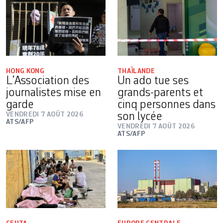
HONG KONG
THAÏLANDE
L’Association des
Un ado tue ses
journalistes mise en
grands-parents et
garde
cinq personnes dans
VENDREDI 7 AOÛT 2026
son lycée
ATS/AFP
VENDREDI 7 AOÛT 2026
ATS/AFP