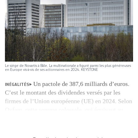
Le siège de Novartis à Bâle. La multinationale a figuré parmi les plus généreuses
en Europe vis-à-vis de ses actionnaires en 2024. KEYSTONE
Un pactole de 387,6 milliards d’euros.
INÉGALITÉS
C’est le montant des dividendes versés par les
firmes de l’Union européenne (UE) en 2024. Selon
Oxfam, cette somme colossale, qui équivaut au
Produit intérieur brut (PIB) du Portugal, illustre
l’explosion de la rémunération des actionnaires au
cours des vingt dernières années – et le creusement