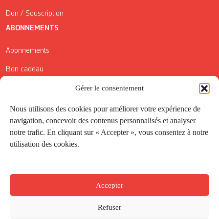
Don / Souscription
ABONNEMENTS
Abonnements
Bon cadeau
Conditions générales de vente
Gérer le consentement
Réductions de la Carte Côté Courrier
Nous utilisons des cookies pour améliorer votre expérience de
navigation, concevoir des contenus personnalisés et analyser
Application
notre trafic. En cliquant sur « Accepter », vous consentez à notre
utilisation des cookies.
Suivez-nous
Accepter
Refuser