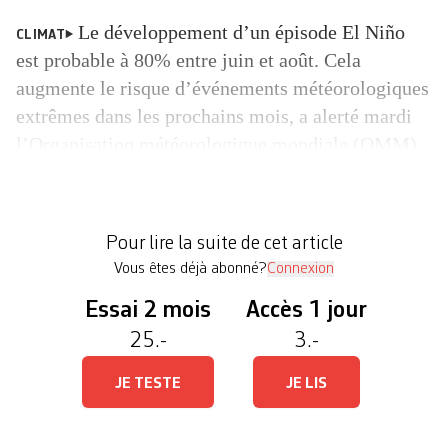
Le développement d’un épisode El Niño
CLIMAT
est probable à 80% entre juin et août. Cela
augmente le risque d’événements météorologiques
extrêmes dans les prochains mois, a alerté mardi
l’Organisation météorologique mondiale (OMM).
Selon la dernière mise à jour de cette agence de
l’ONU, les températures «exceptionnellement
chaudes» des eaux du Pacifique tropical favorisent
Pour lire la suite de cet article
les conditions […]
Vous êtes déjà abonné?
Connexion
Essai 2 mois
Accès 1 jour
25.-
3.-
JE TESTE
JE LIS