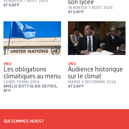
VENDREDI 7 AOÛT 2026
son lycée
ATS/AFP
VENDREDI 7 AOÛT 2026
ATS/AFP
ONU
ONU
Les obligations
Audience historique
climatiques au menu
sur le climat
LUNDI 18 MAI 2026
MARDI 3 DÉCEMBRE 2024
AMÉLIE BOTTOLIER-DEPOIS
,
ATS/AFP
AFP
QUI SOMMES-NOUS?