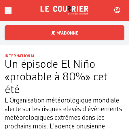
Skip to content
Le Courrier
L'essentiel, autrement
JE M'ABONNE
INTERNATIONAL
Un épisode El Niño
«probable à 80%» cet
été
L’Organisation météorologique mondiale
alerte sur les risques élevés d’évènements
météorologiques extrêmes dans les
prochains mois. L’agence onusienne