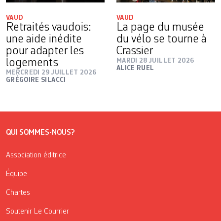
VAUD
VAUD
Retraités vaudois:
La page du musée
une aide inédite
du vélo se tourne à
pour adapter les
Crassier
logements
MARDI 28 JUILLET 2026
ALICE RUEL
MERCREDI 29 JUILLET 2026
GRÉGOIRE SILACCI
QUI SOMMES-NOUS?
Association éditrice
Équipe
Chartes
Soutenir Le Courrier