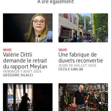
A lire également
VAUD
VAUD
Valérie Dittli
Une fabrique de
demande le retrait
duvets reconvertie
du rapport Meylan
JEUDI 30 JUILLET 2026
CÉCILE GAVLAK
VENDREDI 7 AOÛT 2026
GRÉGOIRE SILACCI