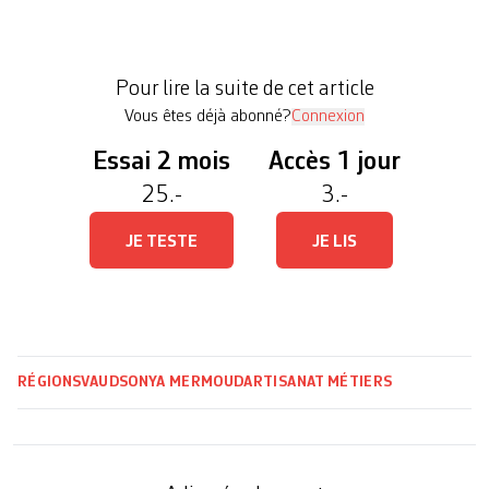
soleil et grisaille, balayé par de fréquentes rafales
de vent, quatre travailleurs courbés ou en position
accroupie s’appliquent à la tâche. Mains protégées
Pour lire la suite de cet article
par des […]
Vous êtes déjà abonné?
Connexion
Essai 2 mois
Accès 1 jour
25.-
3.-
JE TESTE
JE LIS
RÉGIONS
VAUD
SONYA MERMOUD
ARTISANAT
MÉTIERS