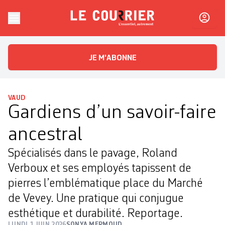
Skip to content
Le Courrier
L'essentiel, autrement
JE M'ABONNE
VAUD
Gardiens d’un savoir-faire
ancestral
Spécialisés dans le pavage, Roland
Verboux et ses employés tapissent de
pierres l’emblématique place du Marché
de Vevey. Une pratique qui conjugue
esthétique et durabilité. Reportage.
LUNDI 1 JUIN 2026
SONYA MERMOUD