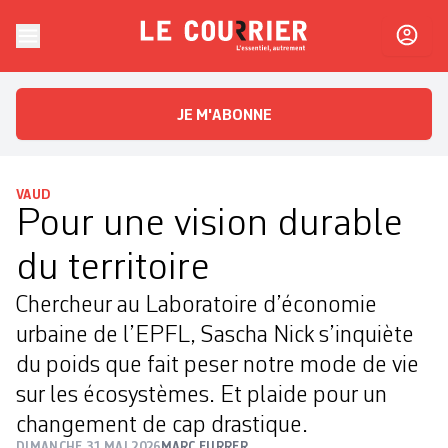
Skip to content
Le Courrier
L'essentiel, autrement
JE M'ABONNE
VAUD
Pour une vision durable
du territoire
Chercheur au Laboratoire d’économie
urbaine de l’EPFL, Sascha Nick s’inquiète
du poids que fait peser notre mode de vie
sur les écosystèmes. Et plaide pour un
changement de cap drastique.
DIMANCHE 31 MAI 2026
MARC FURRER