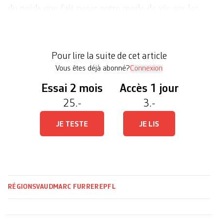
du poids que fait peser notre mode de vie sur les
écosystèmes. Ses travaux l’amènent à plaider pour
un changement de cap drastique. Ses efforts
portent notamment sur le réaménagement du
Pour lire la suite de cet article
territoire. L’urgence est là et il n’est […]
Vous êtes déjà abonné?
Connexion
Essai 2 mois
Accès 1 jour
25.-
3.-
JE TESTE
JE LIS
RÉGIONS
VAUD
MARC FURRER
EPFL