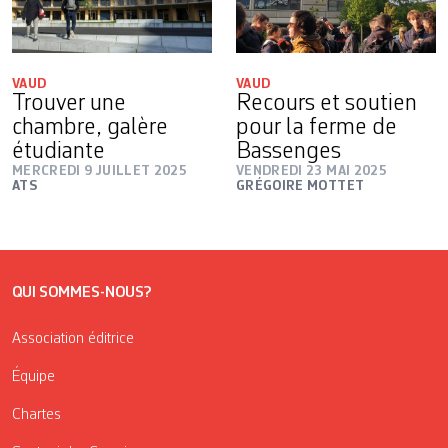
VAUD
VAUD
Trouver une
Recours et soutien
chambre, galère
pour la ferme de
étudiante
Bassenges
MERCREDI 9 JUILLET 2025
VENDREDI 23 MAI 2025
ATS
GRÉGOIRE MOTTET
QUI SOMMES-NOUS?
Association éditrice
Équipe
Chartes