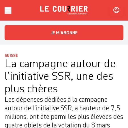
Skip to content
Le Courrier
L'essentiel, autrement
JE M'ABONNE
SUISSE
La campagne autour de
l’initiative SSR, une des
plus chères
Les dépenses dédiées à la campagne
autour de l’initiative SSR, à hauteur de 7,5
millions, ont été parmi les plus élevées des
quatre objets de la votation du 8 mars