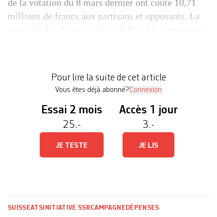
de la votation du 8 mars dernier ont coûté 10,71
millions de francs aux partisans et opposants. La
majorité des dépenses était dédiée à la campagne
autour de l’initiative SSR, qui a mobilisé 7,5
millions dont 5,7 millions du côté des opposants.
Les décomptes définitifs dépassent de 22% les
Pour lire la suite de cet article
[…]
Vous êtes déjà abonné?
Connexion
Essai 2 mois
Accès 1 jour
25.-
3.-
JE TESTE
JE LIS
SUISSE
ATS
INITIATIVE SSR
CAMPAGNE
DÉPENSES