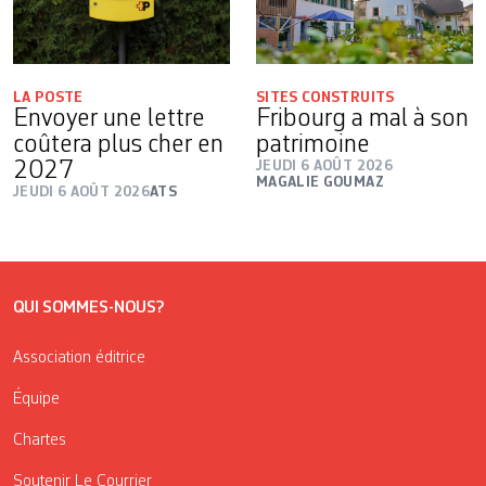
LA POSTE
SITES CONSTRUITS
Envoyer une lettre
Fribourg a mal à son
coûtera plus cher en
patrimoine
2027
JEUDI 6 AOÛT 2026
MAGALIE GOUMAZ
JEUDI 6 AOÛT 2026
ATS
QUI SOMMES-NOUS?
Association éditrice
Équipe
Chartes
Soutenir Le Courrier