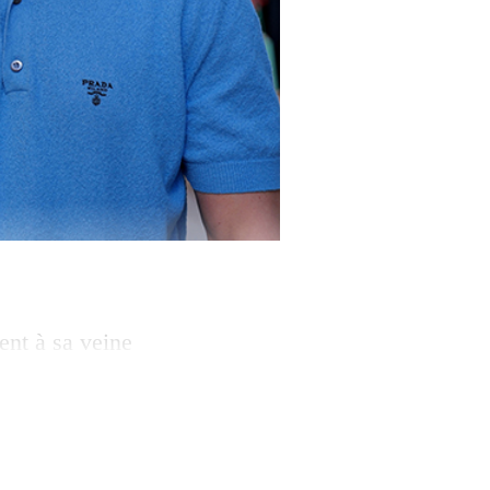
ent à sa veine
n à Cannes et à
 Amarga Navidad
 masculin et