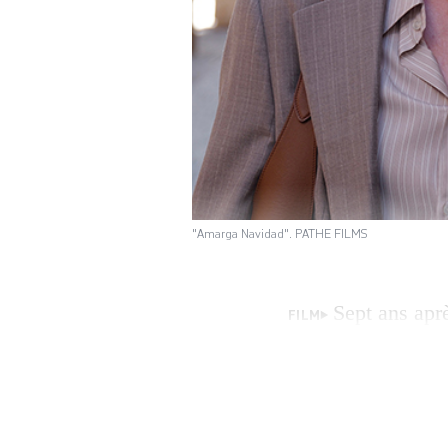
"Amarga Navidad". PATHE FILMS
Sept ans apr
FILM
introspective dan
l’affiche depuis 
(Noël amer) déplo
féminin. Cinéaste