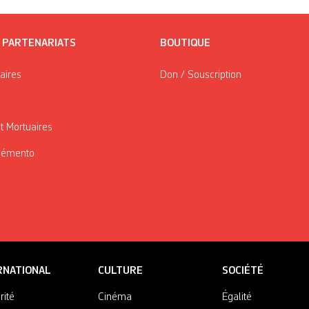
/ PARTENARIATS
BOUTIQUE
taires
Don / Souscription
t Mortuaires
Mémento
RNATIONAL
CULTURE
SOCIÉTÉ
rité
Cinéma
Égalité