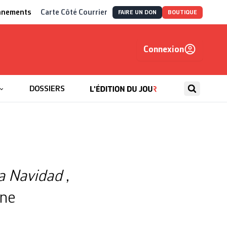
nnements
Carte Côté Courrier
FAIRE UN DON
BOUTIQUE
Connexion
, autrement
DOSSIERS
a Navidad
,
nne