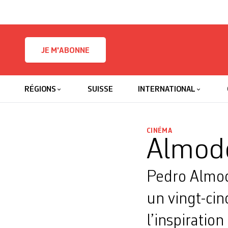
Skip to content
JE M'ABONNE
RÉGIONS
SUISSE
INTERNATIONAL
CINÉMA
Almod
Pedro Almod
un vingt­-c
l’inspiration