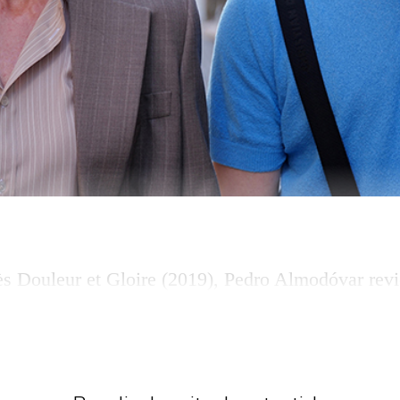
ès Douleur et Gloire (2019), Pedro Almodóvar revi
s son vingt­-cinquième long métrage, en compétitio
mercredi. Explicitement sous-titré «Autofiction»,
ie une double mise en abîme avec deux alter ego,
 madrilène en pleine crise créative, Raúl […]