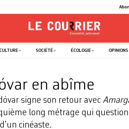
Abo
Le Courrier
L'essentiel
CULTURE
SOCIÉTÉ
ÉCOLOGIE
OPINIONS
óvar en abîme
óvar signe son retour avec
Amarg
inquième long métrage qui questio
 d’un cinéaste.