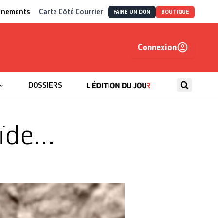
nnements
Carte Côté Courrier
FAIRE UN DON
BOUTIQUE
Connexion
, autrement
DOSSIERS
oïde…