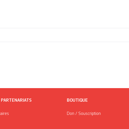
/ PARTENARIATS
BOUTIQUE
taires
Don / Souscription