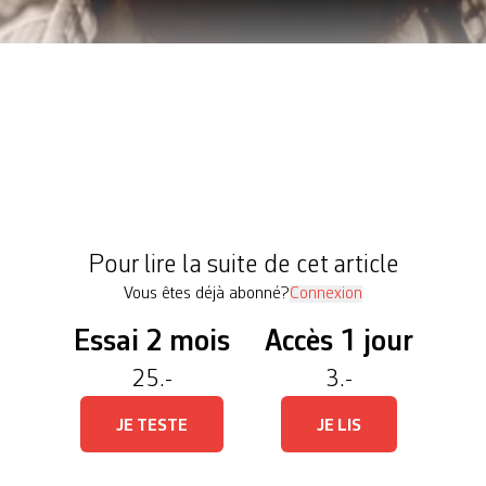
s dit qu’on pourrait imaginer un livre où la figure 
ue page, à chaque fois accompagnée d’une légende 
i nous ferait toujours voir la même chose comme si
 Il Cuboide de Joshua Babic est une plaquette pub
Pour lire la suite de cet article
Vous êtes déjà abonné?
Connexion
Essai 2 mois
Accès 1 jour
25.-
3.-
JE TESTE
JE LIS