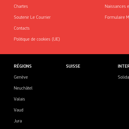
Chartes
Naissances e
Soutenir Le Courrier
Formulaire 
Contacts
Politique de cookies (UE)
RÉGIONS
SUISSE
INTE
Genève
Solida
Neuchâtel
Valais
Vaud
Jura