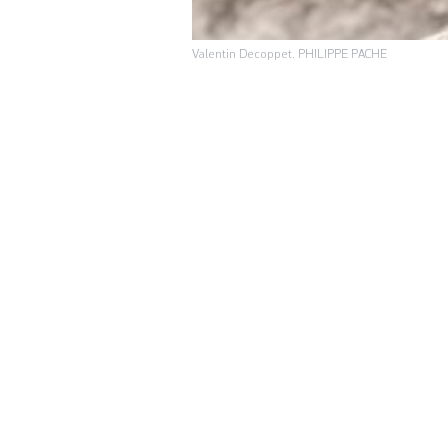
Valentin Decoppet. PHILIPPE PACHE
Un jour, je me sui
présente sur chaq
à-dire un texte qu
chose. (Figure 4)