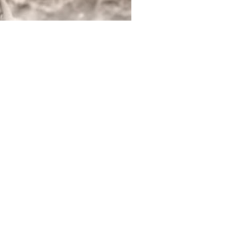
ci-dessus serait
différente, c’est-
 c’était une autre
liée […]