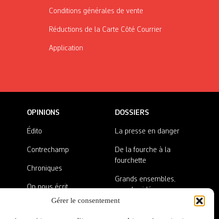
Conditions générales de vente
Réductions de la Carte Côté Courrier
Application
OPINIONS
DOSSIERS
Édito
La presse en danger
Contrechamp
De la fourche à la
fourchette
Chroniques
Grands ensembles,
On nous écrit
grandes idées
Gérer le consentement
Nos invité·es
Lieux abandonnés