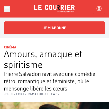
Skip to content
Le Courrier
L'essentiel, autrement
JE M'ABONNE
CINÉMA
Amours, arnaque et
spiritisme
Pierre Salvadori ravit avec une comédie
rétro, romantique et féministe, où le
mensonge libère les cœurs.
JEUDI 21 MAI 2026
MATHIEU LOEWER