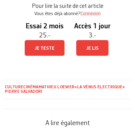
s’aventurait dans l’univers du polar. Situé dans le
Pour lire la suite de cet article
Paris de la Belle Epoque, celui­ci […]
Vous êtes déjà abonné?
Connexion
Essai 2 mois
Accès 1 jour
25.-
3.-
JE TESTE
JE LIS
CULTURE
CINÉMA
MATHIEU LOEWER
«LA VÉNUS ÉLECTRIQUE»
PIERRE SALVADORI
A lire également