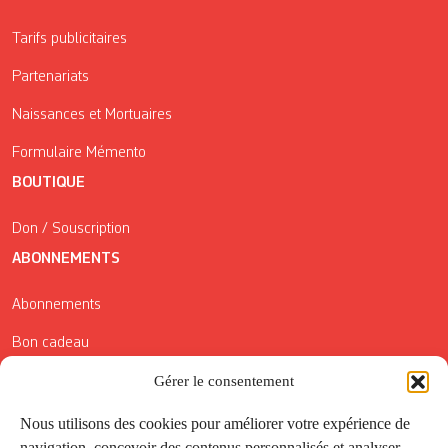
Tarifs publicitaires
Partenariats
Naissances et Mortuaires
Formulaire Mémento
BOUTIQUE
Don / Souscription
ABONNEMENTS
Abonnements
Bon cadeau
Conditions générales de vente
Gérer le consentement
Réductions de la Carte Côté Courrier
Nous utilisons des cookies pour améliorer votre expérience de
navigation, concevoir des contenus personnalisés et analyser