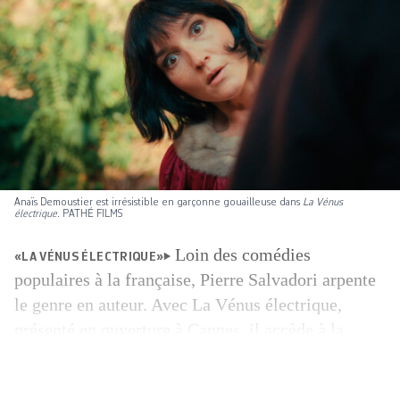
Anaïs Demoustier est irrésistible en garçonne ­gouailleuse dans
La Vénus
électrique
. PATHÉ FILMS
Loin des comédies
«LA VÉNUS ÉLECTRIQUE»
populaires à la française, Pierre Salvadori ­arpente
le genre en auteur. Avec La Vénus électrique,
présenté en ouverture à Cannes, il accède à la
consécration. Honneur mérité, pour un cinéaste qui
surprend à chaque film. En liberté! (2017)