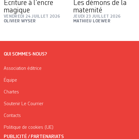
Ecriture à l’encre
Les démons de la
magique
maternité
VENDREDI 24 JUILLET 2026
JEUDI 23 JUILLET 2026
OLIVIER WYSER
MATHIEU LOEWER
QUI SOMMES-NOUS?
Association éditrice
Équipe
Chartes
Soutenir Le Courrier
Contacts
Politique de cookies (UE)
PUBLICITÉ / PARTENARIATS