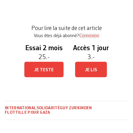
dans les eaux internationales, à plus de 400
kilomètres des côtes palestiniennes. Les
organisateur·ices de cette opération humanitaire
Pour lire la suite de cet article
visant à […]
Vous êtes déjà abonné?
Connexion
Essai 2 mois
Accès 1 jour
25.-
3.-
JE TESTE
JE LIS
INTERNATIONAL
SOLIDARITÉ
GUY ZURKINDEN
FLOTTILLE POUR GAZA