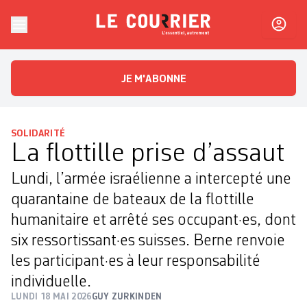
Skip to content
Le Courrier
L'essentiel, autrement
JE M'ABONNE
SOLIDARITÉ
La flottille prise d’assaut
Lundi, l’armée israélienne a intercepté une
quarantaine de bateaux de la flottille
humanitaire et arrêté ses occupant·es, dont
six ressortissant·es suisses. Berne renvoie
les participant·es à leur responsabilité
individuelle.
LUNDI 18 MAI 2026
GUY ZURKINDEN