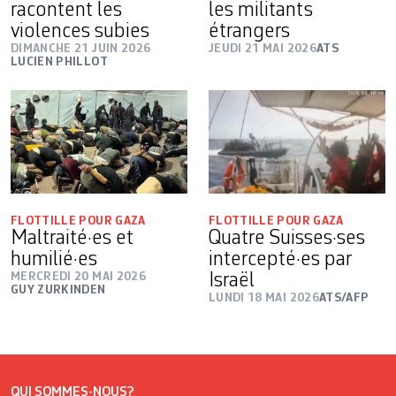
racontent les
les militants
violences subies
étrangers
DIMANCHE 21 JUIN 2026
JEUDI 21 MAI 2026
ATS
LUCIEN PHILLOT
FLOTTILLE POUR GAZA
FLOTTILLE POUR GAZA
Maltraité·es et
Quatre Suisses·ses
humilié·es
intercepté·es par
MERCREDI 20 MAI 2026
Israël
GUY ZURKINDEN
LUNDI 18 MAI 2026
ATS/AFP
QUI SOMMES-NOUS?