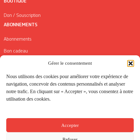
BOUTIQUE
Don / Souscription
ABONNEMENTS
Abonnements
Bon cadeau
Conditions générales de vente
Gérer le consentement
Réductions de la Carte Côté Courrier
Nous utilisons des cookies pour améliorer votre expérience de
navigation, concevoir des contenus personnalisés et analyser
Application
notre trafic. En cliquant sur « Accepter », vous consentez à notre
utilisation des cookies.
Suivez-nous
Accepter
Refuser