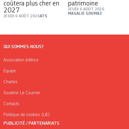
coûtera plus cher en
patrimoine
2027
JEUDI 6 AOÛT 2026
MAGALIE GOUMAZ
JEUDI 6 AOÛT 2026
ATS
QUI SOMMES-NOUS?
Association éditrice
Équipe
Chartes
Soutenir Le Courrier
Contacts
Politique de cookies (UE)
PUBLICITÉ / PARTENARIATS