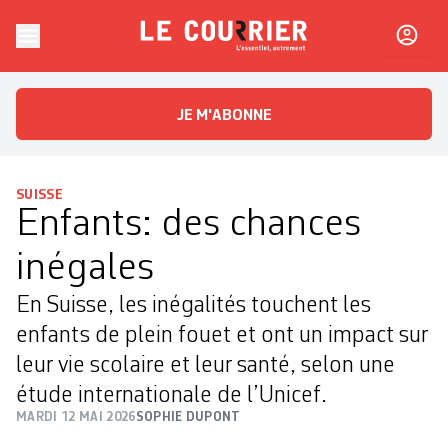
Skip to content
Le Courrier
L'essentiel, autrement
JE M'ABONNE
SUISSE
Enfants: des chances
inégales
En Suisse, les inégalités touchent les
enfants de plein fouet et ont un impact sur
leur vie scolaire et leur santé, selon une
étude internationale de l’Unicef.
MARDI 12 MAI 2026
SOPHIE DUPONT