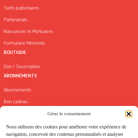
Tarifs publicitaires
Partenariats
Naissances et Mortuaires
Formulaire Mémento
BOUTIQUE
Don / Souscription
ABONNEMENTS
Abonnements
Bon cadeau
Conditions générales de vente
Gérer le consentement
Réductions de la Carte Côté Courrier
Nous utilisons des cookies pour améliorer votre expérience de
navigation, concevoir des contenus personnalisés et analyser
Application