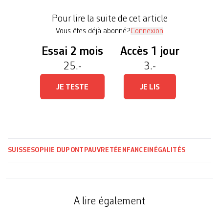
sociales, le Fonds des Nations unies pour l’enfance
Pour lire la suite de cet article
place la Suisse à la cinquième place […]
Vous êtes déjà abonné?
Connexion
Essai 2 mois
Accès 1 jour
25.-
3.-
JE TESTE
JE LIS
SUISSE
SOPHIE DUPONT
PAUVRETÉ
ENFANCE
INÉGALITÉS
A lire également