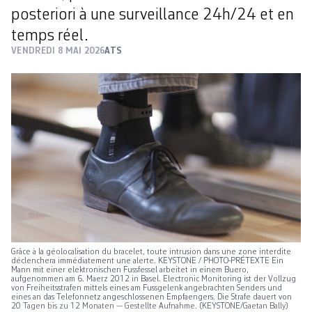
posteriori à une surveillance 24h/24 et en
temps réel.
VENDREDI 8 MAI 2026
ATS
Grâce à la géolocalisation du bracelet, toute intrusion dans une zone interdite
déclenchera immédiatement une alerte. KEYSTONE / PHOTO-PRÉTEXTE Ein
Mann mit einer elektronischen Fussfessel arbeitet in einem Buero,
aufgenommen am 6. Maerz 2012 in Basel. Electronic Monitoring ist der Vollzug
von Freiheitsstrafen mittels eines am Fussgelenk angebrachten Senders und
eines an das Telefonnetz angeschlossenen Empfaengers. Die Strafe dauert von
20 Tagen bis zu 12 Monaten --- Gestellte Aufnahme. (KEYSTONE/Gaetan Bally)