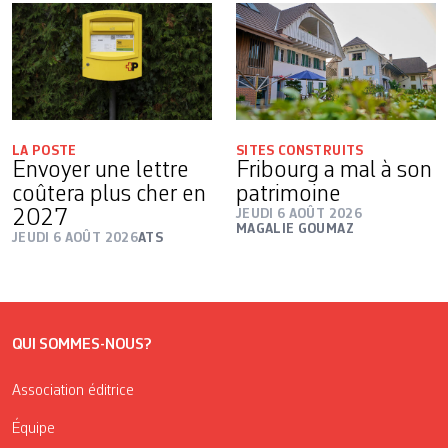
LA POSTE
SITES CONSTRUITS
Envoyer une lettre
Fribourg a mal à son
coûtera plus cher en
patrimoine
2027
JEUDI 6 AOÛT 2026
MAGALIE GOUMAZ
JEUDI 6 AOÛT 2026
ATS
QUI SOMMES-NOUS?
Association éditrice
Équipe