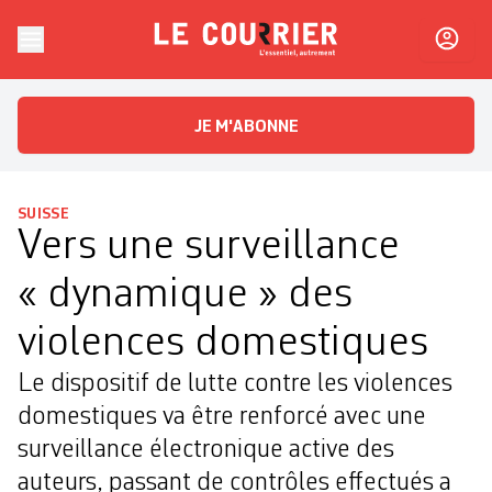
Skip to content
Le Courrier
L'essentiel, autrement
JE M'ABONNE
SUISSE
Vers une surveillance
« dynamique » des
violences domestiques
Le dispositif de lutte contre les violences
domestiques va être renforcé avec une
surveillance électronique active des
auteurs, passant de contrôles effectués a