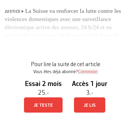
La Suisse va renforcer la lutte contre les
JUSTICE
violences domestiques avec une surveillance
électronique active des auteurs, 24 h/24 et en
temps réel, rapportent 24 heures et la Tribune de
Genève. Le canton de Vaud lancera un projet pilote
au second semestre 2026. Aujourd’hui, dans la
plupart des cantons, le système fonctionne encore
Pour lire la suite de cet article
de manière […]
Vous êtes déjà abonné?
Connexion
Essai 2 mois
Accès 1 jour
25.-
3.-
JE TESTE
JE LIS