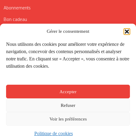
Abonnements
Bon cadeau
Conditions générales de vente
Gérer le consentement
Réductions de la Carte Côté Courrier
Nous utilisons des cookies pour améliorer votre expérience de
navigation, concevoir des contenus personnalisés et analyser
Application
notre trafic. En cliquant sur « Accepter », vous consentez à notre
utilisation des cookies.
Suivez-nous
Accepter
Refuser
Voir les préférences
Politique de cookies