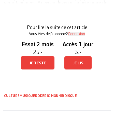
simultanément, Kneecap devenait la bête noire du
gouvernement britannique à coup de concerts
transformés en meetings décoloniaux, «Get Your
Brits Out» «Free Palestine» et «Fuck Keir
Pour lire la suite de cet article
Starmer» scandés devant des foules de plus […]
Vous êtes déjà abonné?
Connexion
Essai 2 mois
Accès 1 jour
25.-
3.-
JE TESTE
JE LIS
CULTURE
MUSIQUE
RODERIC MOUNIR
DISQUE