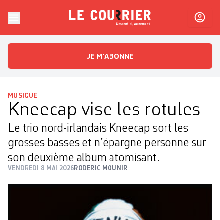
Skip to content
Le Courrier
L'essentiel, autrement
JE M'ABONNE
MUSIQUE
Kneecap vise les rotules
Le trio nord-irlandais Kneecap sort les
grosses basses et n’épargne personne sur
son deuxième album atomisant.
VENDREDI 8 MAI 2026
RODERIC MOUNIR