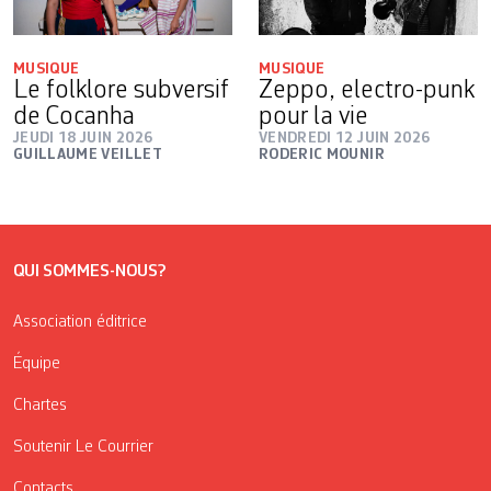
MUSIQUE
MUSIQUE
Le folklore subversif
Zeppo, electro-punk
de Cocanha
pour la vie
JEUDI 18 JUIN 2026
VENDREDI 12 JUIN 2026
GUILLAUME VEILLET
RODERIC MOUNIR
QUI SOMMES-NOUS?
Association éditrice
Équipe
Chartes
Soutenir Le Courrier
Contacts