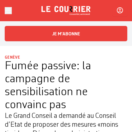
Skip to content
Le Courrier
L'essentiel, autrement
JE M'ABONNE
GENÈVE
Fumée passive: la
campagne de
sensibilisation ne
convainc pas
Le Grand Conseil a demandé au Conseil
d’Etat de proposer des mesures «moins