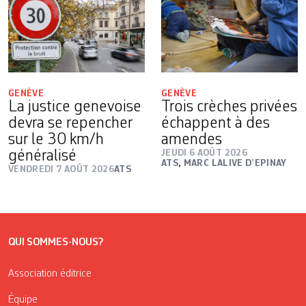
GENÈVE
GENÈVE
La justice genevoise
Trois crèches privées
devra se repencher
échappent à des
sur le 30 km/h
amendes
généralisé
JEUDI 6 AOÛT 2026
ATS
,
MARC LALIVE D’EPINAY
VENDREDI 7 AOÛT 2026
ATS
QUI SOMMES-NOUS?
Association éditrice
Équipe