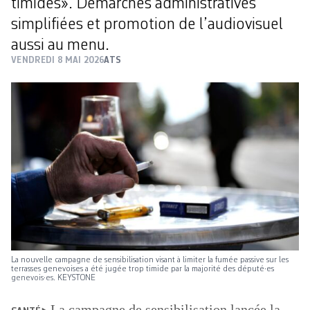
timides». Démarches administratives
simplifiées et promotion de l’audiovisuel
aussi au menu.
VENDREDI 8 MAI 2026
ATS
La nouvelle campagne de sensibilisation visant à limiter la fumée passive sur les
terrasses genevoises a été jugée trop timide par la majorité des député·es
genevois·es. KEYSTONE
La campagne de sensibilisation lancée la