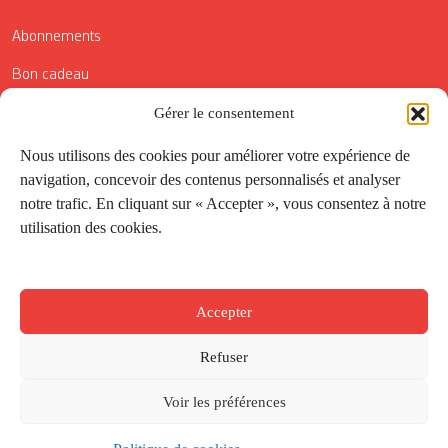
Abonnements
Bon cadeau
Conditions générales de vente
Gérer le consentement
Réductions de la Carte Côté Courrier
Nous utilisons des cookies pour améliorer votre expérience de
navigation, concevoir des contenus personnalisés et analyser
Application
notre trafic. En cliquant sur « Accepter », vous consentez à notre
utilisation des cookies.
Suivez-nous
Accepter
Refuser
Voir les préférences