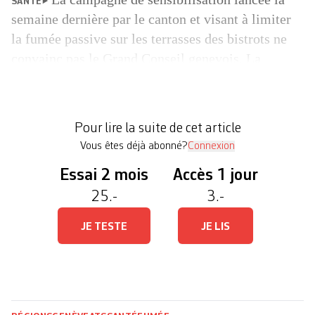
SANTÉ
semaine dernière par le canton et visant à limiter
la fumée passive sur les terrasses des bistrots ne
convainc pas le Grand Conseil genevois. La
majorité a demandé vendredi au Conseil d’Etat de
revoir sa copie en proposant des mesures « moins
timides ». La campagne, qui mise sur la prévention
Pour lire la suite de cet article
[…]
Vous êtes déjà abonné?
Connexion
Essai 2 mois
Accès 1 jour
25.-
3.-
JE TESTE
JE LIS