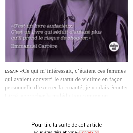
«Ce qui m’intéressait, c’étaient ces femmes
ESSAI
qui avaient converti le statut de victime en façon
personnelle d’exercer la cruauté; je voulais écouter
Circé, approcher la malédiction comme on
escalade un volcan», écrit Pola Oloixarac pour
expliquer la démarche qui sous-tend Bad Hombre
(sale type) – un titre emprunté à l’expression de
Pour lire la suite de cet article
Donald Trump, qui désignait ainsi, […]
Vous êtes déjà abonné?
Connexion