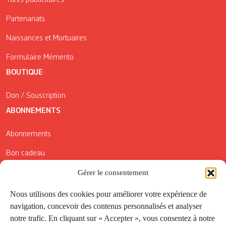
Partenariats
Naissances et Mortuaires
Formulaire Mémento
BOUTIQUE
Don / Souscription
ABONNEMENTS
Abonnements
Bon cadeau
Conditions générales de vente
Gérer le consentement
Réductions de la Carte Côté Courrier
Nous utilisons des cookies pour améliorer votre expérience de
navigation, concevoir des contenus personnalisés et analyser
Application
notre trafic. En cliquant sur « Accepter », vous consentez à notre