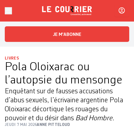
Skip to content
Le Courrier
L'essentiel, autrement
JE M'ABONNE
LIVRES
Pola Oloixarac ou
l’autopsie du mensonge
Enquêtant sur de fausses accusations
d’abus sexuels, l’écrivaine argentine Pola
Oloixarac décortique les rouages du
pouvoir et du désir dans
Bad Hombre
.
JEUDI 7 MAI 2026
ANNE PITTELOUD