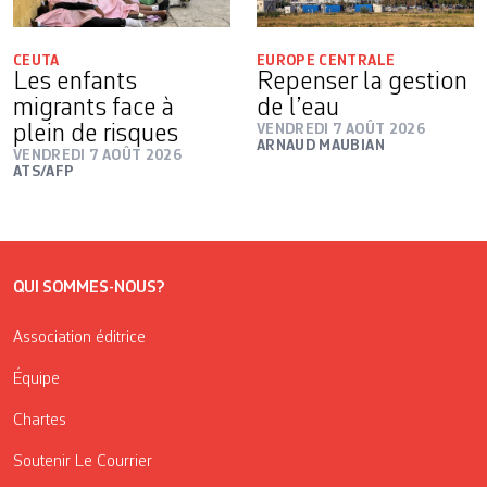
CEUTA
EUROPE CENTRALE
Les enfants
Repenser la gestion
migrants face à
de l’eau
plein de risques
VENDREDI 7 AOÛT 2026
ARNAUD MAUBIAN
VENDREDI 7 AOÛT 2026
ATS/AFP
QUI SOMMES-NOUS?
Association éditrice
Équipe
Chartes
Soutenir Le Courrier