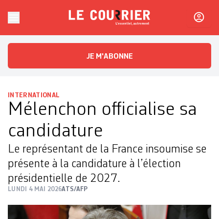
Skip to content
Le Courrier
L'essentiel, autrement
JE M'ABONNE
INTERNATIONAL
Mélenchon officialise sa
candidature
Le représentant de la France insoumise se
présente à la candidature à l’élection
présidentielle de 2027.
LUNDI 4 MAI 2026
ATS/AFP