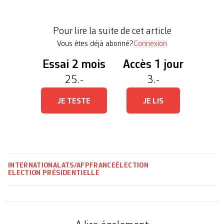
Il y a une équipe, un programme, un seul
candidat», a-t-il estimé, indiquant être «le mieux
Pour lire la suite de cet article
préparé» à La […]
Vous êtes déjà abonné?
Connexion
Essai 2 mois
Accès 1 jour
25.-
3.-
JE TESTE
JE LIS
INTERNATIONAL
ATS/AFP
FRANCE
ÉLECTION
ELECTION PRÉSIDENTIELLE