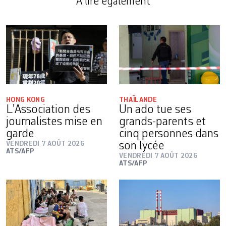
A lire également
HONG KONG
THAÏLANDE
L’Association des
Un ado tue ses
journalistes mise en
grands-parents et
garde
cinq personnes dans
VENDREDI 7 AOÛT 2026
son lycée
ATS/AFP
VENDREDI 7 AOÛT 2026
ATS/AFP