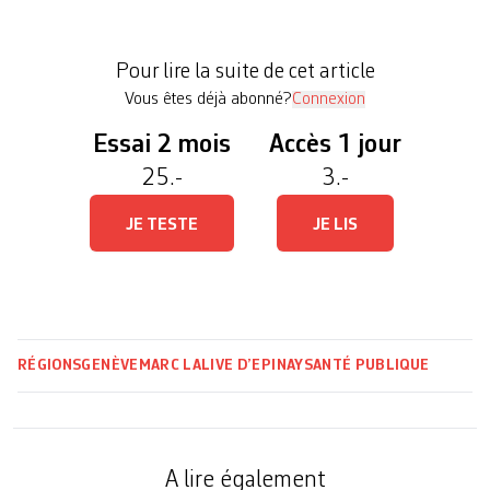
matin devant la presse une campagne de
sensibilisation en partenariat avec les deux
Pour lire la suite de cet article
principales associations professionnelles du […]
Vous êtes déjà abonné?
Connexion
Essai 2 mois
Accès 1 jour
25.-
3.-
JE TESTE
JE LIS
RÉGIONS
GENÈVE
MARC LALIVE D’EPINAY
SANTÉ PUBLIQUE
A lire également