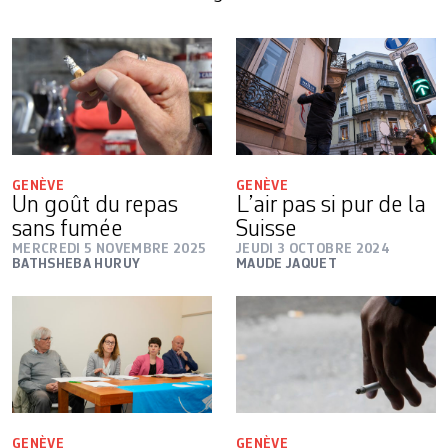
GENÈVE
GENÈVE
Un goût du repas
L’air pas si pur de la
sans fumée
Suisse
MERCREDI 5 NOVEMBRE 2025
JEUDI 3 OCTOBRE 2024
BATHSHEBA HURUY
MAUDE JAQUET
GENÈVE
GENÈVE