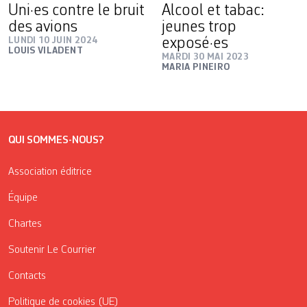
Uni·es contre le bruit
Alcool et tabac:
des avions
jeunes trop
LUNDI 10 JUIN 2024
exposé·es
LOUIS VILADENT
MARDI 30 MAI 2023
MARIA PINEIRO
QUI SOMMES-NOUS?
Association éditrice
Équipe
Chartes
Soutenir Le Courrier
Contacts
Politique de cookies (UE)