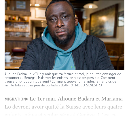
Alioune Badara Lo: «S’il n’y avait que ma femme et moi, je pourrais envisager de
retourner au Sénégal. Mais avec les enfants, ce n’est pas possible. Comment
trouverons-nous un logement? Comment trouver un emploi, je n’ai plus de
famille là-bas et très peu de contacts.» JEAN-PATRICK DI SILVESTRO
Le 1er mai, Alioune Badara et Mariama
MIGRATION
Lo devront avoir quitté la Suisse avec leurs quatre
enfants, né·es et scolarisé·es à Genève. C’est ce
que le couple a appris par un courrier de l’Office