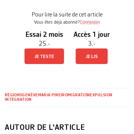
cantonal de la population et des migrations
(OCPM) faisant suite à une décision du Tribunal
Pour lire la suite de cet article
fédéral leur refusant une régularisation de […]
Vous êtes déjà abonné?
Connexion
Essai 2 mois
Accès 1 jour
25.-
3.-
JE TESTE
JE LIS
RÉGIONS
GENÈVE
MARIA PINEIRO
MIGRATION
EXPULSION
INTÉGRATION
AUTOUR DE L'ARTICLE