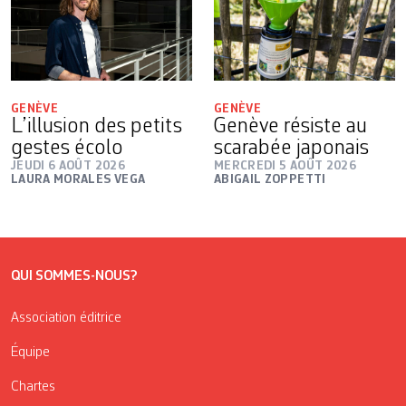
GENÈVE
GENÈVE
L’illusion des petits
Genève résiste au
gestes écolo
scarabée japonais
JEUDI 6 AOÛT 2026
MERCREDI 5 AOÛT 2026
LAURA MORALES VEGA
ABIGAIL ZOPPETTI
QUI SOMMES-NOUS?
Association éditrice
Équipe
Chartes