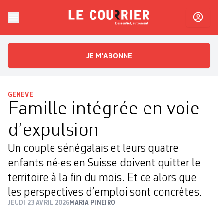
Skip to content
Le Courrier
L'essentiel, autrement
JE M'ABONNE
GENÈVE
Famille intégrée en voie
d’expulsion
Un couple sénégalais et leurs quatre
enfants né·es en Suisse doivent quitter le
territoire à la fin du mois. Et ce alors que
les perspectives d’emploi sont concrètes.
JEUDI 23 AVRIL 2026
MARIA PINEIRO