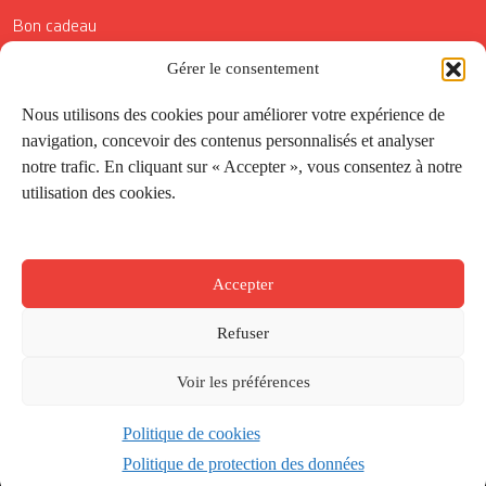
Bon cadeau
Conditions générales de vente
Gérer le consentement
Réductions de la Carte Côté Courrier
Nous utilisons des cookies pour améliorer votre expérience de
navigation, concevoir des contenus personnalisés et analyser
Application
notre trafic. En cliquant sur « Accepter », vous consentez à notre
utilisation des cookies.
Suivez-nous
Accepter
Refuser
Voir les préférences
Politique de cookies
Créé par
Onepixel
&
Wonderweb
&
EPIC
Politique de protection des données