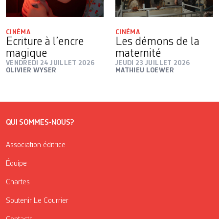
CINÉMA
CINÉMA
Ecriture à l’encre
Les démons de la
magique
maternité
VENDREDI 24 JUILLET 2026
JEUDI 23 JUILLET 2026
OLIVIER WYSER
MATHIEU LOEWER
QUI SOMMES-NOUS?
Association éditrice
Équipe
Chartes
Soutenir Le Courrier