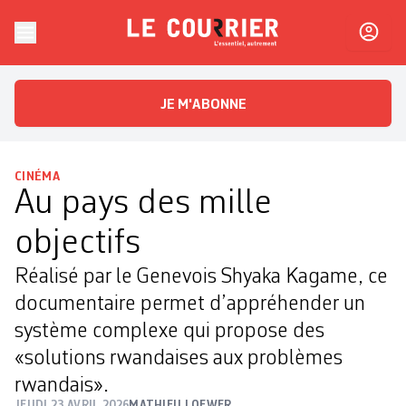
Skip to content
Le Courrier
L'essentiel, autrement
JE M'ABONNE
CINÉMA
Au pays des mille
objectifs
Réalisé par le Genevois Shyaka Kagame, ce
documentaire permet d’appréhender un
système complexe qui propose des
«solutions rwandaises aux problèmes
rwandais».
JEUDI 23 AVRIL 2026
MATHIEU LOEWER