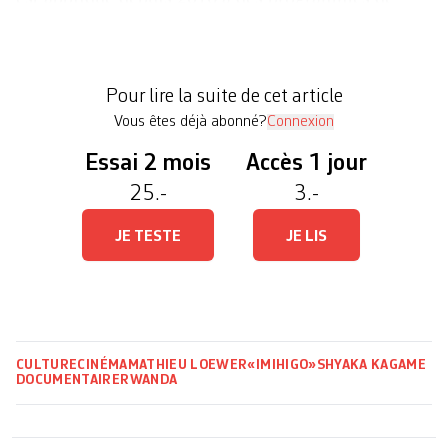
développement socio-économiques dans tout le
pays. Chaque année, élu·es et fonctionnaires
définissent des objectifs dont les résultats seront
Pour lire la suite de cet article
évalués et donneront lieu […]
Vous êtes déjà abonné?
Connexion
Essai 2 mois
Accès 1 jour
25.-
3.-
JE TESTE
JE LIS
CULTURE
CINÉMA
MATHIEU LOEWER
«IMIHIGO»
SHYAKA KAGAME
DOCUMENTAIRE
RWANDA