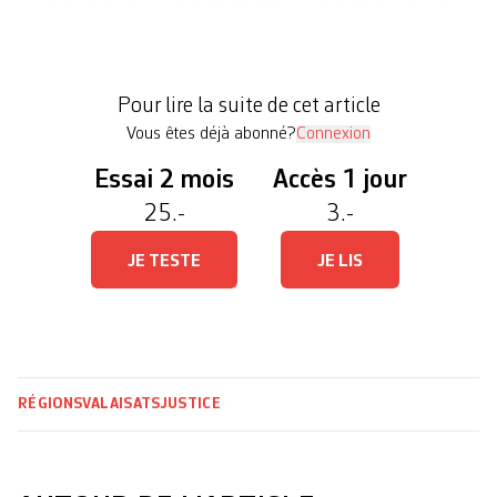
environnement fermé où primait son bon vouloir,
notamment dans la sphère sexuelle. Le Ministère
public a requis 24 mois de prison ferme. Durant
Pour lire la suite de cet article
son réquisitoire, le procureur […]
Vous êtes déjà abonné?
Connexion
Essai 2 mois
Accès 1 jour
25.-
3.-
JE TESTE
JE LIS
RÉGIONS
VALAIS
ATS
JUSTICE