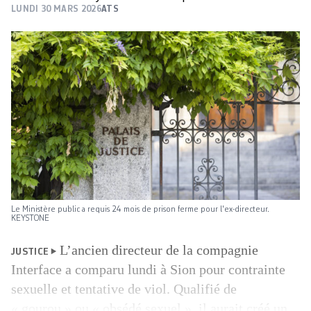
LUNDI 30 MARS 2026
ATS
Le Ministère public a requis 24 mois de prison ferme pour l'ex-directeur.
KEYSTONE
L’ancien directeur de la compagnie
JUSTICE
Interface a comparu lundi à Sion pour contrainte
sexuelle et tentative de viol. Qualifié de
« gourou » ou « obsédé sexuel », il aurait créé un