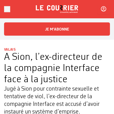
Skip to content
Le Courrier
L'essentiel, autrement
JE M'ABONNE
VALAIS
A Sion, l’ex-directeur de
la compagnie Interface
face à la justice
Jugé à Sion pour contrainte sexuelle et
tentative de viol, l’ex-directeur de la
compagnie Interface est accusé d’avoir
instauré un système d’emprise.