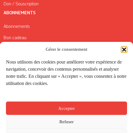
Don / Souscription
ABONNEMENTS
Abonnements
Bon cadeau
Conditions générales de vente
Gérer le consentement
Réductions de la Carte Côté Courrier
Nous utilisons des cookies pour améliorer votre expérience de
navigation, concevoir des contenus personnalisés et analyser
Application
notre trafic. En cliquant sur « Accepter », vous consentez à notre
utilisation des cookies.
Suivez-nous
Accepter
Refuser