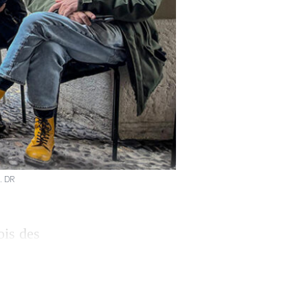
s. DR
ois des
e pétition munie
nd Conseil, afin
re. Lancé à