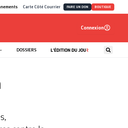
nnements
Carte Côté Courrier
FAIRE UN DON
BOUTIQUE
Connexion
, autrement
DOSSIERS
a
s,