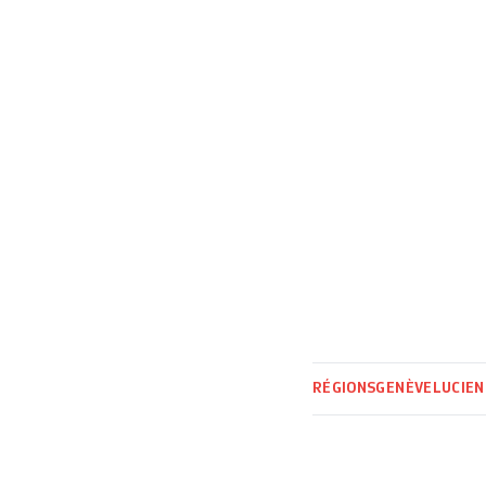
l’initiative du Sy
RÉGIONS
GENÈVE
LUCIEN