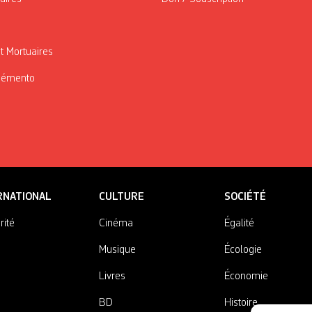
t Mortuaires
Mémento
RNATIONAL
CULTURE
SOCIÉTÉ
rité
Cinéma
Égalité
Musique
Écologie
Livres
Économie
BD
Histoire