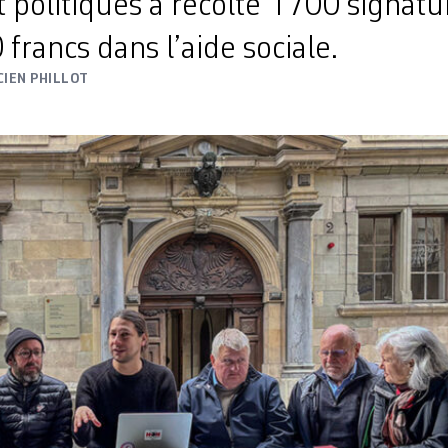
t politiques a récolté 1700 signatu
 francs dans l’aide sociale.
CIEN PHILLOT