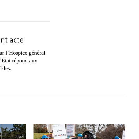
ont acte
ar l’Hospice général
d’Etat répond aux
l·les.