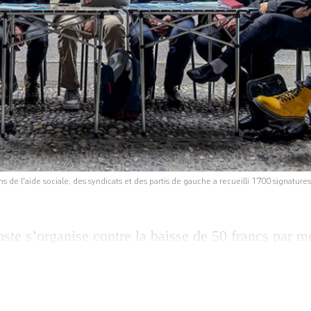
ons de l'aide sociale, des syndicats et des partis de gauche a recueilli 1700 signature
oste s’organise contre la baisse de 50 francs par m
es aux bénéficiaires de l’aide sociale à Genève. Un
s a été déposée lundi au secrétariat général du Gra
ar la commission des pétitions et en séance pléniè