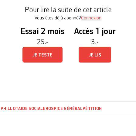
ndicat des […]
Pour lire la suite de cet article
Vous êtes déjà abonné?
Connexion
Essai 2 mois
Accès 1 jour
25.-
3.-
JE TESTE
JE LIS
 PHILLOT
AIDE SOCIALE
HOSPICE GÉNÉRAL
PÉTITION