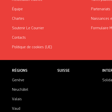
Équipe
Partenariats
Chartes
Naissances e
Soutenir Le Courrier
Formulaire 
Contacts
Politique de cookies (UE)
RÉGIONS
SUISSE
INTE
Genève
Solida
Neuchâtel
Valais
Vaud