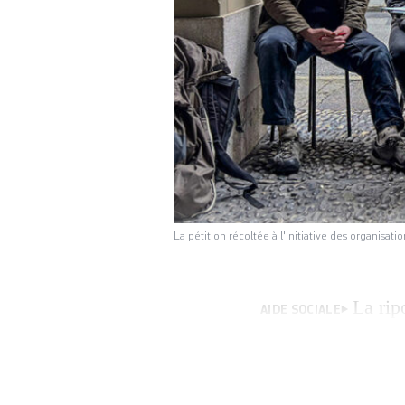
La pétition récoltée à l'initiative des organisati
La rip
AIDE SOCIALE
prestations versé
de 1700 signature
d’être examinée p