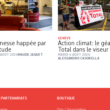
GENÈVE
nesse happée par
Action climat: le gé
itude
Total dans le viseur
 AOÛT 2026
MAUDE JAQUET
MARDI 4 AOÛT 2026
ALESSANDRO CASORELLA
/ PARTENARIATS
BOUTIQUE
taires
Don / Souscription