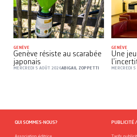
GENÈVE
GENÈVE
Genève résiste au scarabée
Une jeu
japonais
l’incert
MERCREDI 5 AOÛT 2026
ABIGAIL ZOPPETTI
MERCREDI 5
QUI SOMMES-NOUS?
PUBLICITÉ 
Association éditrice
Tarifs publici