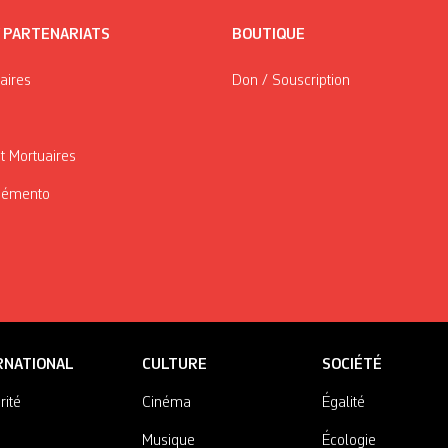
/ PARTENARIATS
BOUTIQUE
taires
Don / Souscription
t Mortuaires
Mémento
RNATIONAL
CULTURE
SOCIÉTÉ
rité
Cinéma
Égalité
Musique
Écologie