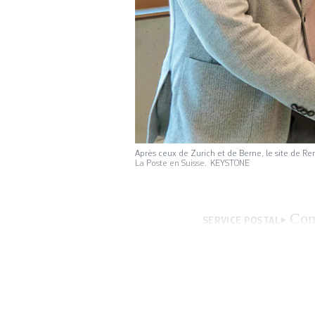
Après ceux de Zurich et de Berne, le site de Re
La Poste en Suisse. KEYSTONE
Com
SERVICE POSTAL
l’entreprise plus 
moment d’inaugure
«Comme le poulpe,
Renens. Ce nouve