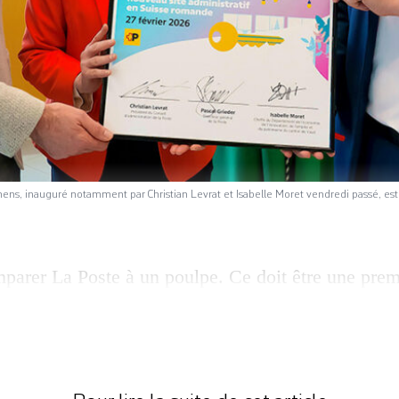
nens, inauguré notamment par Christian Levrat et Isabelle Moret vendredi passé, est 
parer La Poste à un poulpe. Ce doit être une prem
que centenaire. Isabelle Moret a filé la métaphore 
r vendredi le troisième plus grand centre administ
 la société a trois cœurs à Berne, Zurich et désor
au site me […]