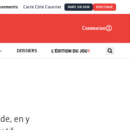
nnements
Carte Côté Courrier
FAIRE UN DON
BOUTIQUE
Connexion
, autrement
DOSSIERS
à
de, en y