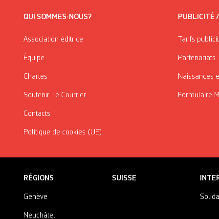
QUI SOMMES-NOUS?
PUBLICITÉ 
Association éditrice
Tarifs publici
Équipe
Partenariats
Chartes
Naissances e
Soutenir Le Courrier
Formulaire 
Contacts
Politique de cookies (UE)
RÉGIONS
SUISSE
INTE
Genève
Solida
Neuchâtel