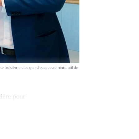
le troisième plus grand espace administratif de
ière pour
aquatique au
ratif du groupe.
mais aussi à