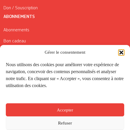
Don / Souscription
ABONNEMENTS
Abonnements
Bon cadeau
Conditions générales de vente
Gérer le consentement
Réductions de la Carte Côté Courrier
Nous utilisons des cookies pour améliorer votre expérience de
navigation, concevoir des contenus personnalisés et analyser
Application
notre trafic. En cliquant sur « Accepter », vous consentez à notre
utilisation des cookies.
Suivez-nous
Accepter
Refuser