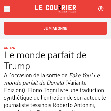
Skip to content
Le Courrier
L'essentiel, autrement
JE M'ABONNE
AGORA
Le monde parfait de
Trump
A l’occasion de la sortie de
Fake You! Le
monde parfait de Donald
(Variante
Edizioni), Florio Togni livre une traduction
synthétique de l’entretien de son auteur, le
journaliste tessinois Roberto Antonini,