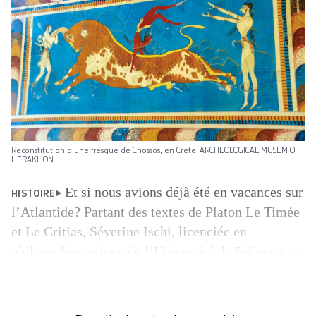
Reconstitution d’une fresque de Cnossos, en Crète. ARCHEOLOGICAL MUSEM OF
HERAKLION
Et si nous avions déjà été en vacances sur
HISTOIRE
l’Atlantide? Partant des textes de Platon Le Timée
et Le Critias, Séverine Ischi, licenciée en
philosophie antique de l’Université de Fribourg, a
osé le rapprochement entre la civilisation
minoenne et ce mythe racontant une île engloutie.
Elle prouve son dire dans le livre richement