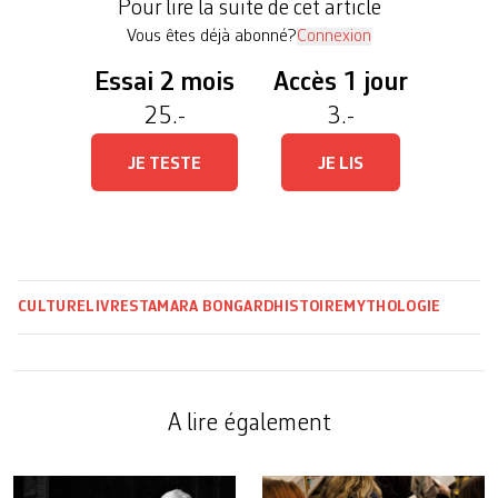
Pour lire la suite de cet article
illustré L’Atlantide, […]
Vous êtes déjà abonné?
Connexion
Essai 2 mois
Accès 1 jour
25.-
3.-
JE TESTE
JE LIS
CULTURE
LIVRES
TAMARA BONGARD
HISTOIRE
MYTHOLOGIE
A lire également