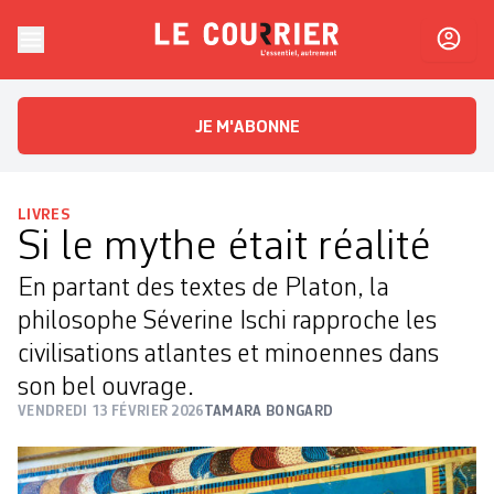
Skip to content
Le Courrier
L'essentiel, autrement
JE M'ABONNE
LIVRES
Si le mythe était réalité
En partant des textes de Platon, la
philosophe Séverine Ischi ­rapproche les
civilisations atlantes et minoennes dans
son bel ouvrage.
VENDREDI 13 FÉVRIER 2026
TAMARA BONGARD