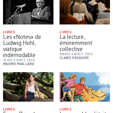
LIVRES
LIVRES
Les «Notes» de
La lecture,
Ludwig Hohl,
éminemment
viatique
collective
indémodable
MARDI 4 AOÛT 2026
CLAIRE PASQUIER
JEUDI 6 AOÛT 2026
MAXIME MAILLARD
LIVRES
LIVRES