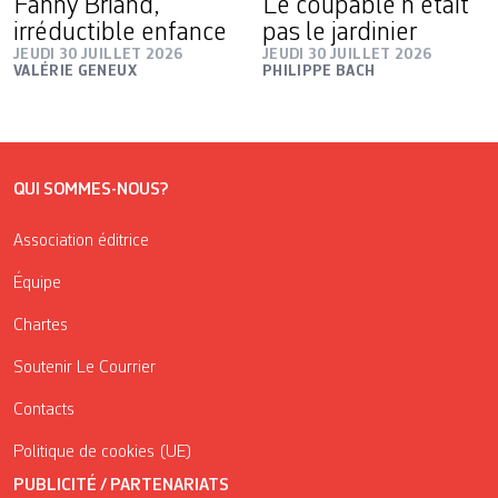
Fanny Briand,
Le coupable n’était
irréductible enfance
pas le jardinier
JEUDI 30 JUILLET 2026
JEUDI 30 JUILLET 2026
VALÉRIE GENEUX
PHILIPPE BACH
QUI SOMMES-NOUS?
Association éditrice
Équipe
Chartes
Soutenir Le Courrier
Contacts
Politique de cookies (UE)
PUBLICITÉ / PARTENARIATS