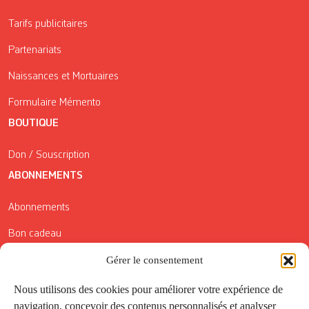
Tarifs publicitaires
Partenariats
Naissances et Mortuaires
Formulaire Mémento
BOUTIQUE
Don / Souscription
ABONNEMENTS
Abonnements
Bon cadeau
Conditions générales de vente
Gérer le consentement
Réductions de la Carte Côté Courrier
Nous utilisons des cookies pour améliorer votre expérience de
navigation, concevoir des contenus personnalisés et analyser