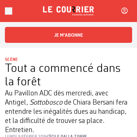
Skip to content
Le Courrier
L'essentiel, autrement
JE M'ABONNE
SCÈNE
Tout a commencé dans
la forêt
Au Pavillon ADC dès mercredi, avec
Antigel,
Sottobosco
de Chiara Bersani fera
entendre les ­inégalités dues au handicap,
et la difficulté de trouver sa place.
Entretien.
LUNDI 9 FÉVRIER 2026
CÉCILE DALLA TORRE