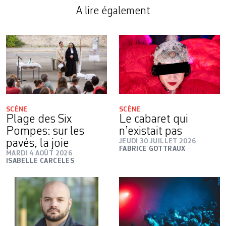
A lire également
SCÈNE
SCÈNE
Plage des Six
Le cabaret qui
Pompes: sur les
n’existait pas
pavés, la joie
JEUDI 30 JUILLET 2026
FABRICE GOTTRAUX
MARDI 4 AOÛT 2026
ISABELLE CARCELES