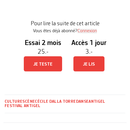
quelque chose d’hypnotique et s’amuse de la
situation. Elle est installée chez elle, en Italie, à sa
table de cuisine. C’est justement par le son que
Pour lire la suite de cet article
[…]
Vous êtes déjà abonné?
Connexion
Essai 2 mois
Accès 1 jour
25.-
3.-
JE TESTE
JE LIS
CULTURE
SCÈNE
CÉCILE DALLA TORRE
DANSE
ANTIGEL
FESTIVAL ANTIGEL