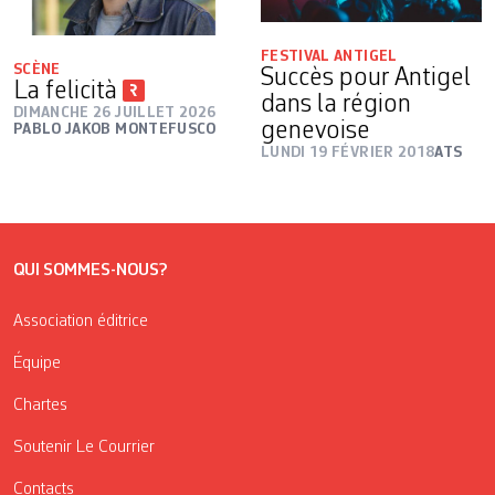
FESTIVAL ANTIGEL
SCÈNE
Succès pour Antigel
La felicità
dans la région
DIMANCHE 26 JUILLET 2026
genevoise
PABLO JAKOB MONTEFUSCO
LUNDI 19 FÉVRIER 2018
ATS
QUI SOMMES-NOUS?
Association éditrice
Équipe
Chartes
Soutenir Le Courrier
Contacts