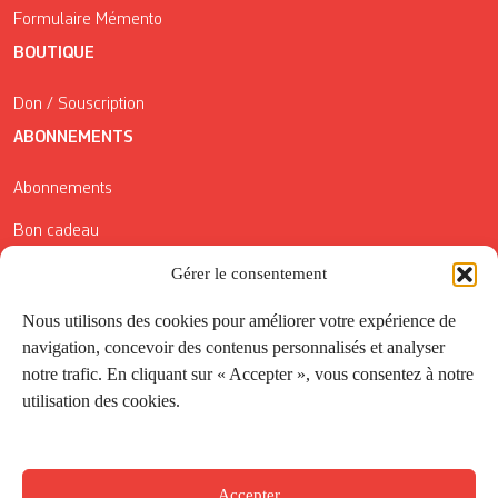
Formulaire Mémento
BOUTIQUE
Don / Souscription
ABONNEMENTS
Abonnements
Bon cadeau
Conditions générales de vente
Gérer le consentement
Réductions de la Carte Côté Courrier
Nous utilisons des cookies pour améliorer votre expérience de
navigation, concevoir des contenus personnalisés et analyser
Application
notre trafic. En cliquant sur « Accepter », vous consentez à notre
utilisation des cookies.
Suivez-nous
Accepter