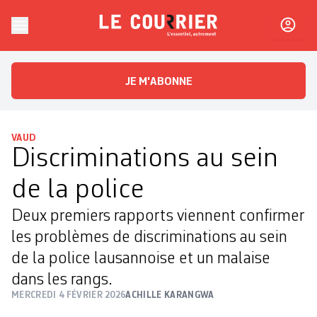
Skip to content
Le Courrier
L'essentiel, autrement
JE M'ABONNE
VAUD
Discriminations au sein
de la police
Deux premiers rapports viennent confirmer
les problèmes de discriminations au sein
de la police lausannoise et un malaise
dans les rangs.
MERCREDI 4 FÉVRIER 2026
ACHILLE KARANGWA