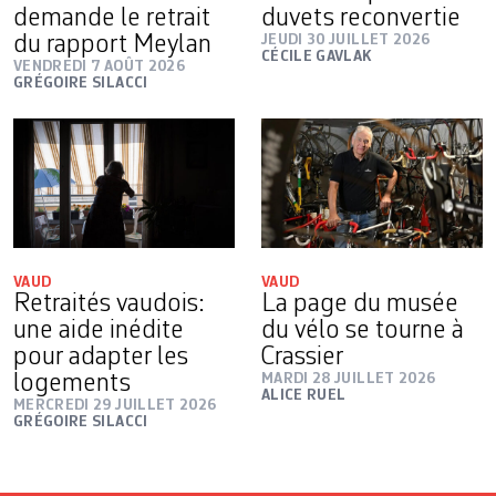
demande le retrait
duvets reconvertie
du rapport Meylan
JEUDI 30 JUILLET 2026
CÉCILE GAVLAK
VENDREDI 7 AOÛT 2026
GRÉGOIRE SILACCI
VAUD
VAUD
Retraités vaudois:
La page du musée
une aide inédite
du vélo se tourne à
pour adapter les
Crassier
logements
MARDI 28 JUILLET 2026
ALICE RUEL
MERCREDI 29 JUILLET 2026
GRÉGOIRE SILACCI