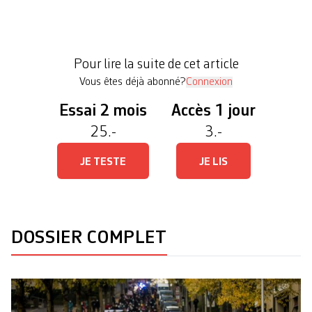
concordants. Mercredi, la Municipalité a présenté
deux rapports qui confirment l’existence non
seulement de biais racistes, sexistes et
Pour lire la suite de cet article
dévalorisant le handicap, mais également des […]
Vous êtes déjà abonné?
Connexion
Essai 2 mois
Accès 1 jour
25.-
3.-
JE TESTE
JE LIS
DOSSIER COMPLET