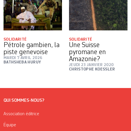
SOLIDARITÉ
SOLIDARITÉ
Pétrole gambien, la
Une Suisse
piste genevoise
pyromane en
MARDI 7 AVRIL 2026
Amazonie?
BATHSHEBA HURUY
JEUDI 23 JANVIER 2020
CHRISTOPHE KOESSLER
QUI SOMMES-NOUS?
Association éditrice
Équipe