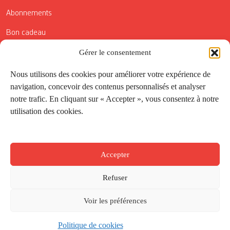
Abonnements
Bon cadeau
Conditions générales de vente
Gérer le consentement
Réductions de la Carte Côté Courrier
Nous utilisons des cookies pour améliorer votre expérience de
navigation, concevoir des contenus personnalisés et analyser
Application
notre trafic. En cliquant sur « Accepter », vous consentez à notre
utilisation des cookies.
Suivez-nous
Accepter
Refuser
Voir les préférences
Politique de cookies