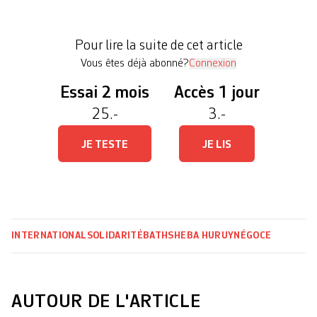
rapport d’enquête publié par les ONG helvétiques
Public Eye et TRIAL International sur
Pour lire la suite de cet article
l’implication […]
Vous êtes déjà abonné?
Connexion
Essai 2 mois
Accès 1 jour
25.-
3.-
JE TESTE
JE LIS
INTERNATIONAL
SOLIDARITÉ
BATHSHEBA HURUY
NÉGOCE
AUTOUR DE L'ARTICLE