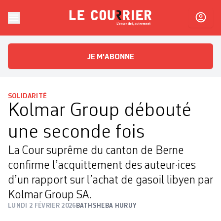
Skip to content
Le Courrier
L'essentiel, autrement
JE M'ABONNE
SOLIDARITÉ
Kolmar Group débouté
une seconde fois
La Cour suprême du canton de Berne
confirme l’acquittement des auteur·ices
d’un rapport sur l’achat de gasoil libyen par
Kolmar Group SA.
LUNDI 2 FÉVRIER 2026
BATHSHEBA HURUY