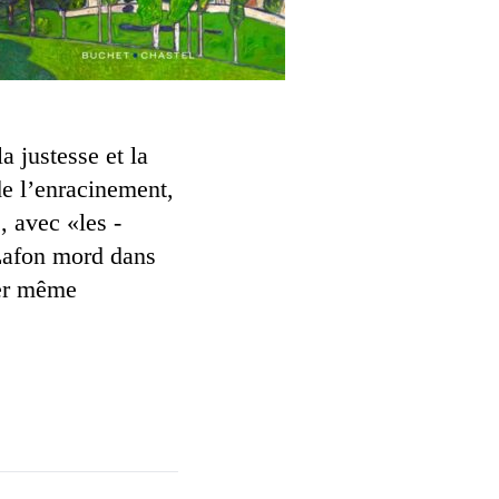
a justesse et la
de l’enracinement,
, avec «les ­
 Lafon mord dans
rer même