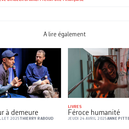
A lire également
LIVRES
ur à demeure
Féroce humanité
ILLET 2025
THIERRY RABOUD
JEUDI 24 AVRIL 2025
ANNE PITT