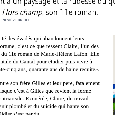
t à un paysage et la rudesse du qu
s
Hors champ
, son 11e roman.
GENEVIÈVE BRIDEL
lité des évadés qui abandonnent leurs
rtune, c’est ce que ressent Claire, l’un des
 du 11e roman de Marie-Hélène Lafon. Elle
natale du Cantal pour étudier puis vivre à
ente-cinq ans, quarante ans de haine recuite».
ntre son frère Gilles et leur père, fatalement
puisque c’est à Gilles que revient la ferme
patriarcale. Exonérée, Claire, du travail
enir plombé et du suicide qui hante son
Didier s’est pendu.