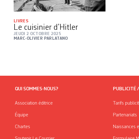
LIVRES
Le cuisinier d’Hitler
JEUDI 2 OCTOBRE 2025
MARC-OLIVIER PARLATANO
QUI SOMMES-NOUS?
PUBLICITÉ 
Association éditrice
Tarifs publici
Équipe
Partenariats
Chartes
Naissances e
Soutenir Le Courrier
Formulaire 