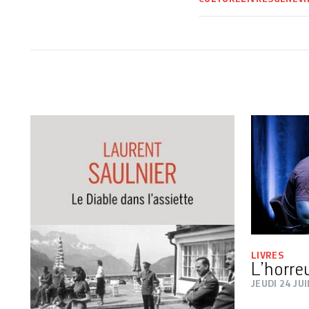
LIVRES
L’horre
JEUDI 24 JU