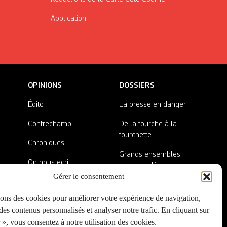
Application
OPINIONS
DOSSIERS
Édito
La presse en danger
Contrechamp
De la fourche à la
fourchette
Chroniques
Grands ensembles,
On nous écrit
grandes idées
Gérer le consentement
Nos invité·es
Lieux abandonnés
sons des cookies pour améliorer votre expérience de navigation,
A côté de la plaque
es contenus personnalisés et analyser notre trafic. En cliquant sur
», vous consentez à notre utilisation des cookies.