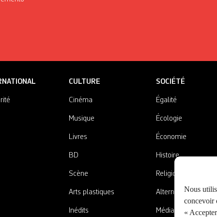
RNATIONAL
CULTURE
SOCIÉTÉ
rité
Cinéma
Égalité
Musique
Écologie
Livres
Économie
BD
Histoire
Scène
Religions
Nous utili
Arts plastiques
Alternatives
concevoir d
Inédits
Médias
« Accepter 