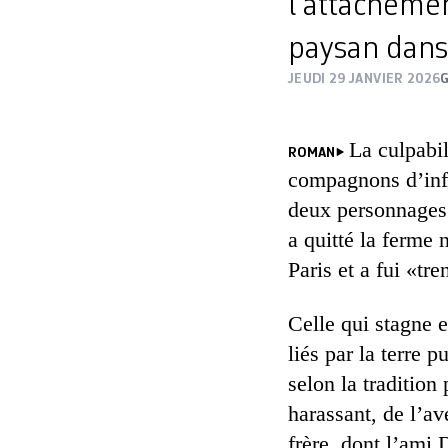
l’attachemen
paysan dan
JEUDI 29 JANVIER 2026
La culpabi
ROMAN
compagnons d’info
deux personnages
a quitté la ferme 
Paris et a fui «tr
Celle qui stagne e
liés par la terre 
selon la tradition 
harassant, de l’av
frère, dont l’ami 