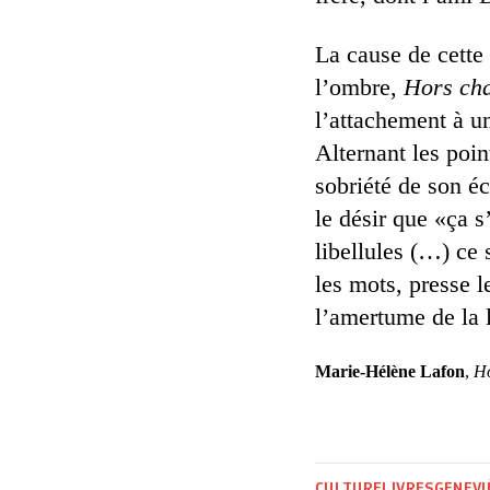
La cause de cette 
l’ombre,
Hors ch
l’attachement à un
Alternant les point
sobriété de son éc
le désir que «ça s
libellules (…) ce
les mots, presse l
l’amertume de la
Marie-Hélène Lafon
,
H
CULTURE
LIVRES
GENEVI