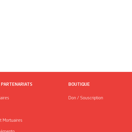
/ PARTENARIATS
BOUTIQUE
taires
Don / Souscription
t Mortuaires
Mémento