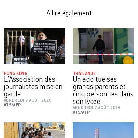
A lire également
HONG KONG
THAÏLANDE
L’Association des
Un ado tue ses
journalistes mise en
grands-parents et
garde
cinq personnes dans
VENDREDI 7 AOÛT 2026
son lycée
ATS/AFP
VENDREDI 7 AOÛT 2026
ATS/AFP