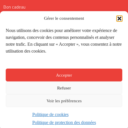
Bon cadeau
Conditions générales de vente
Gérer le consentement
Réductions de la Carte Côté Courrier
Nous utilisons des cookies pour améliorer votre expérience de
navigation, concevoir des contenus personnalisés et analyser
Application
notre trafic. En cliquant sur « Accepter », vous consentez à notre
utilisation des cookies.
Suivez-nous
Accepter
Refuser
Voir les préférences
Politique de cookies
Créé par
Onepixel
&
Wonderweb
&
EPIC
Politique de protection des données