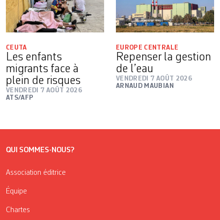
CEUTA
EUROPE CENTRALE
Les enfants
Repenser la gestion
migrants face à
de l’eau
plein de risques
VENDREDI 7 AOÛT 2026
ARNAUD MAUBIAN
VENDREDI 7 AOÛT 2026
ATS/AFP
QUI SOMMES-NOUS?
Association éditrice
Équipe
Chartes