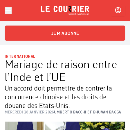
Skip to content
Le Courrier
L'essentiel, autrement
JE M'ABONNE
INTERNATIONAL
Mariage de raison entre
l’Inde et l’UE
Un accord doit permettre de contrer la
concurrence chinoise et les droits de
douane des Etats-Unis.
MERCREDI 28 JANVIER 2026
UMBERTO BACCHI ET BHUVAN BAGGA