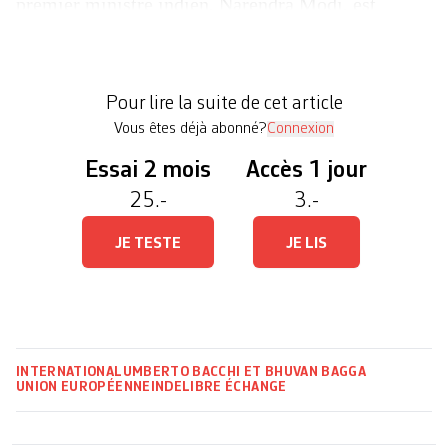
premier ministre indien, Narendra Modi, est
porteur de «nombreuses opportunités». Dans un
contexte géopolitique incertain, ce pacte doit
permettre aux deux parties de mieux se protéger de
Pour lire la suite de cet article
la […]
Vous êtes déjà abonné?
Connexion
Essai 2 mois
Accès 1 jour
25.-
3.-
JE TESTE
JE LIS
INTERNATIONAL
UMBERTO BACCHI ET BHUVAN BAGGA
UNION EUROPÉENNE
INDE
LIBRE ÉCHANGE