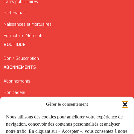
Tarifs publicitaires
Partenariats
Naissances et Mortuaires
Formulaire Mémento
BOUTIQUE
Don / Souscription
ABONNEMENTS
Abonnements
Bon cadeau
Conditions générales de vente
Gérer le consentement
Réductions de la Carte Côté Courrier
Nous utilisons des cookies pour améliorer votre expérience de
navigation, concevoir des contenus personnalisés et analyser
Application
notre trafic. En cliquant sur « Accepter », vous consentez à notre