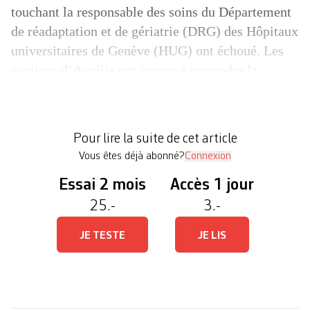
touchant la responsable des soins du Département
de réadaptation et de gériatrie (DRG) des Hôpitaux
universitaires de Genève (HUG) ont échoué. Les
soutiens d’Aurélie ont annoncé reprendre la
mobilisation après une proposition jugée
inacceptable de la part de la direction de
l’établissement de santé. Un sit-in est programmé
Pour lire la suite de cet article
pour […]
Vous êtes déjà abonné?
Connexion
Essai 2 mois
Accès 1 jour
25.-
3.-
JE TESTE
JE LIS