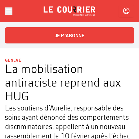
Skip to content
Le Courrier
L'essentiel, autrement
JE M'ABONNE
GENÈVE
La mobilisation
antiraciste reprend aux
HUG
Les soutiens d’Aurélie, responsable des
soins ayant dénoncé des comportements
discriminatoires, appellent à un nouveau
rassemblement le 10 février après l’échec