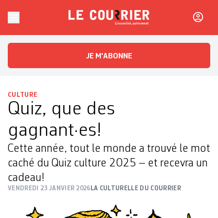
Skip to content
Le Courrier
L'essentiel, autrement
JE M'ABONNE
CULTURE
Quiz, que des
gagnant·es!
Cette année, tout le monde a trouvé le mot
caché du Quiz culture 2025 – et recevra un
cadeau!
VENDREDI 23 JANVIER 2026
LA CULTURELLE DU COURRIER