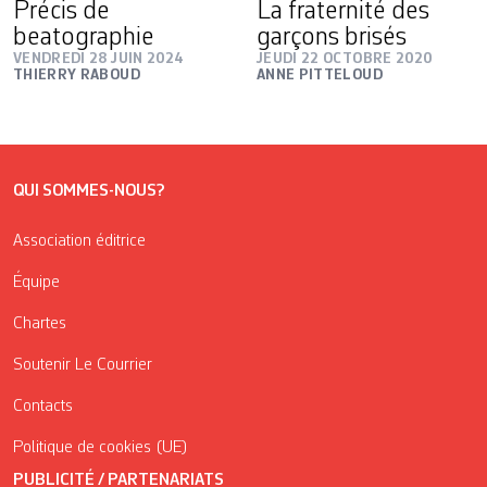
Précis de
La fraternité des
beatographie
garçons brisés
VENDREDI 28 JUIN 2024
JEUDI 22 OCTOBRE 2020
THIERRY RABOUD
ANNE PITTELOUD
QUI SOMMES-NOUS?
Association éditrice
Équipe
Chartes
Soutenir Le Courrier
Contacts
Politique de cookies (UE)
PUBLICITÉ / PARTENARIATS