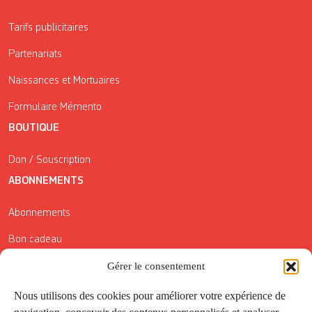
Tarifs publicitaires
Partenariats
Naissances et Mortuaires
Formulaire Mémento
BOUTIQUE
Don / Souscription
ABONNEMENTS
Abonnements
Bon cadeau
Conditions générales de vente
Gérer le consentement
Réductions de la Carte Côté Courrier
Nous utilisons des cookies pour améliorer votre expérience de