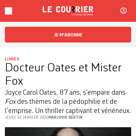
Skip to content
Le Courrier
L'essentiel, autrement
JE M'ABONNE
LIVRES
Docteur Oates et Mister
Fox
Joyce Carol Oates, 87 ans, s’empare dans
Fox
des thèmes de la pédophilie et de
l’emprise. Un thriller captivant et vénéneux.
JEUDI 22 JANVIER 2026
MARJORIE BERTIN