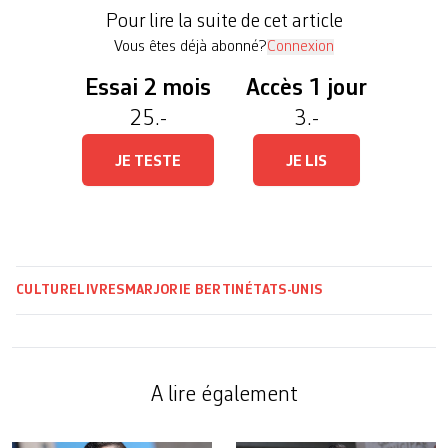
prestigieuse Langhorne Academy, New-Jersey. Un
Pour lire la suite de cet article
personnage «plutôt jeune et séduisant, […]
Vous êtes déjà abonné?
Connexion
Essai 2 mois
Accès 1 jour
25.-
3.-
JE TESTE
JE LIS
CULTURE
LIVRES
MARJORIE BERTIN
ÉTATS-UNIS
A lire également