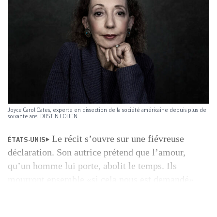
Joyce Carol Oates, experte en dissection de la société américaine depuis plus de
soixante ans. DUSTIN COHEN
Le récit s’ouvre sur une fiévreuse
ÉTATS-UNIS
déclaration. Son autrice prétend que l’amour,
qu’un homme lui porte, abolit le temps. Ils
mourront ensemble «si cela nous est demandé».
Cette lettre a été écrite par une jeune fille de
13 ans à Francis Fox, professeur d’anglais à la