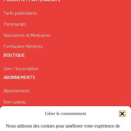
PUBLICITÉ / PARTENARIATS
Tarifs publicitaires
Partenariats
Naissances et Mortuaires
Formulaire Mémento
BOUTIQUE
Don / Souscription
ABONNEMENTS
Abonnements
Bon cadeau
Gérer le consentement
Conditions générales de vente
Réductions de la Carte Côté Courrier
Nous utilisons des cookies pour améliorer votre expérience de