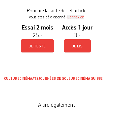
Castelli. «Dans un monde où l’on a tendance à tout
Pour lire la suite de cet article
classer en noir et blanc, beaucoup de cinéastes […]
Vous êtes déjà abonné?
Connexion
Essai 2 mois
Accès 1 jour
25.-
3.-
JE TESTE
JE LIS
CULTURE
CINÉMA
ATS
JOURNÉES DE SOLEURE
CINÉMA SUISSE
A lire également