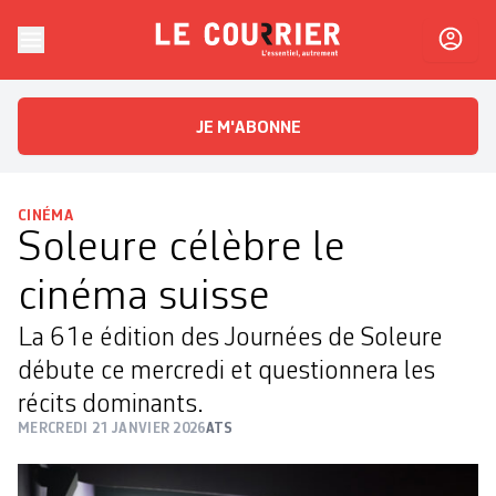
Skip to content
Le Courrier
L'essentiel, autrement
JE M'ABONNE
CINÉMA
Soleure célèbre le
cinéma suisse
La 61e édition des Journées de Soleure
débute ce mercredi et questionnera les
récits dominants.
MERCREDI 21 JANVIER 2026
ATS