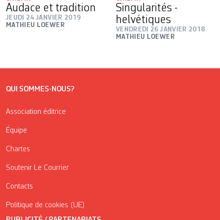
Audace et tradition
Singularités ­
JEUDI 24 JANVIER 2019
helvétiques
MATHIEU LOEWER
VENDREDI 26 JANVIER 2018
MATHIEU LOEWER
QUI SOMMES-NOUS?
Association éditrice
Équipe
Chartes
Soutenir Le Courrier
Contacts
Politique de cookies (UE)