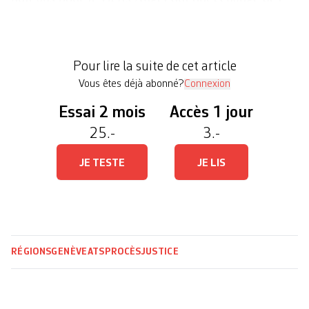
coups de feu en mai 2022 dans un bar de
Plainpalais. Pour les deux autres prévenus, il
requiert quinze et vingt mois avec sursis. « Deux
Pour lire la suite de cet article
groupes d’individus ont amené […]
Vous êtes déjà abonné?
Connexion
Essai 2 mois
Accès 1 jour
25.-
3.-
JE TESTE
JE LIS
RÉGIONS
GENÈVE
ATS
PROCÈS
JUSTICE