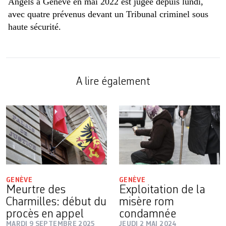
Angels à Genève en mai 2022 est jugée depuis lundi,
avec quatre prévenus devant un Tribunal criminel sous
haute sécurité.
A lire également
GENÈVE
GENÈVE
Meurtre des
Exploitation de la
Charmilles: début du
misère rom
procès en appel
condamnée
MARDI 9 SEPTEMBRE 2025
JEUDI 2 MAI 2024