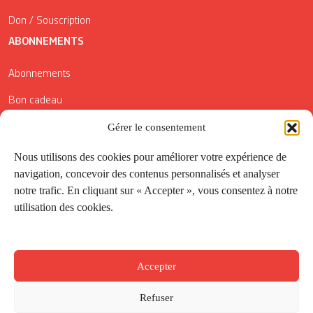
Don / Souscription
ABONNEMENTS
Abonnements
Bon cadeau
Conditions générales de vente
Gérer le consentement
Réductions de la Carte Côté Courrier
Nous utilisons des cookies pour améliorer votre expérience de
navigation, concevoir des contenus personnalisés et analyser
Application
notre trafic. En cliquant sur « Accepter », vous consentez à notre
utilisation des cookies.
Suivez-nous
Accepter
Refuser