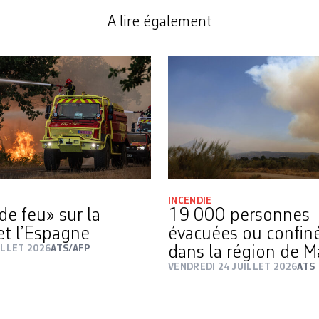
A lire également
INCENDIE
de feu» sur la
19 000 personnes
et l’Espagne
évacuées ou confin
ILLET 2026
ATS/AFP
dans la région de M
VENDREDI 24 JUILLET 2026
ATS