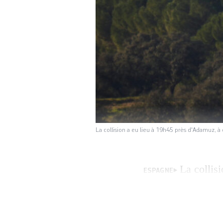
La collision a eu lieu à 19h45 près d'Adamuz,
La collis
ESPAGNE
déraillé, dans le 
définitif », ont p
étrange ». Le bil