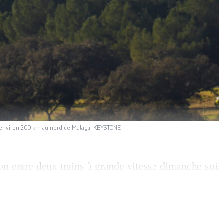
 à environ 200 km au nord de Malaga. KEYSTONE
ion entre deux trains à grande vitesse dimanche soir
sud de l’Espagne a fait au moins 39 morts mais le b
révenu lundi les autorités, évoquant un accident «
an du drame survenu en Andalousie a grimpé en flè