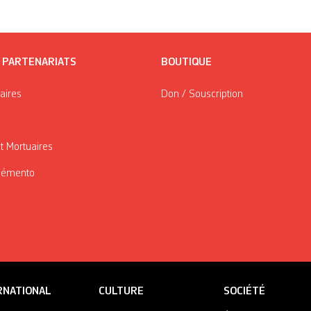
/ PARTENARIATS
BOUTIQUE
taires
Don / Souscription
t Mortuaires
Mémento
RNATIONAL
CULTURE
SOCIÉTÉ