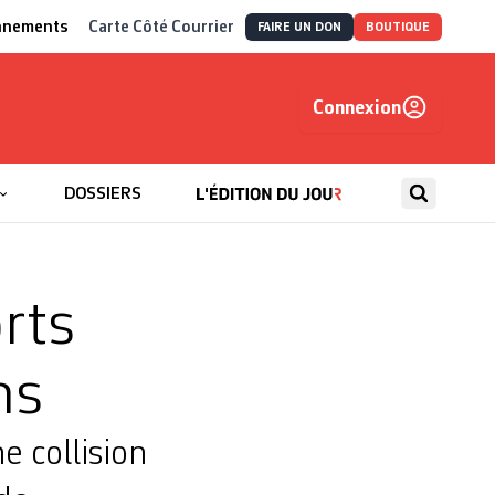
nnements
Carte Côté Courrier
FAIRE UN DON
BOUTIQUE
Connexion
, autrement
DOSSIERS
rts
ns
 collision