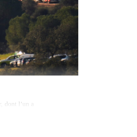
, dont l’un a
ilan n’est « pas
 extrêmement
che au cours de