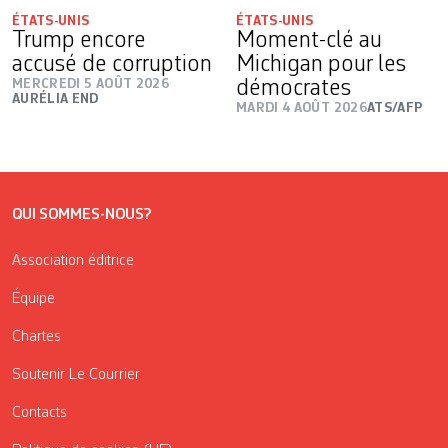
ÉTATS-UNIS
ÉTATS-UNIS
Trump encore
Moment-clé au
accusé de corruption
Michigan pour les
MERCREDI 5 AOÛT 2026
démocrates
AURÉLIA END
MARDI 4 AOÛT 2026
ATS/AFP
QUI SOMMES-NOUS?
Association éditrice
Équipe
Chartes
Soutenir Le Courrier
Contacts