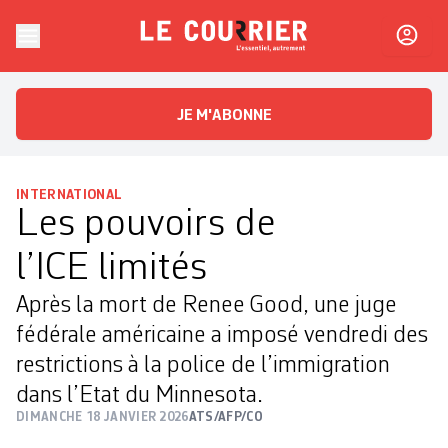
Skip to content
Le Courrier
L'essentiel, autrement
JE M'ABONNE
INTERNATIONAL
Les pouvoirs de
l’ICE limités
Après la mort de Renee Good, une juge
fédérale américaine a imposé vendredi des
restrictions à la police de l’immigration
dans l’Etat du Minnesota.
DIMANCHE 18 JANVIER 2026
ATS/AFP/CO