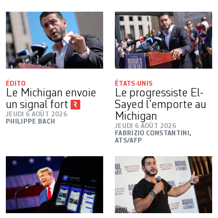
ÉDITO
ÉTATS-UNIS
Le Michigan envoie
Le progressiste El-
un signal fort
Sayed l’emporte au
JEUDI 6 AOÛT 2026
Michigan
PHILIPPE BACH
JEUDI 6 AOÛT 2026
FABRIZIO CONSTANTINI
,
ATS/AFP