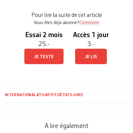
la version des faits. Dans une décision rendue
vendredi, la juge fédérale Kate Menendez a
Pour lire la suite de cet article
imposé des restrictions […]
Vous êtes déjà abonné?
Connexion
Essai 2 mois
Accès 1 jour
25.-
3.-
JE TESTE
JE LIS
INTERNATIONAL
ATS/AFP/CO
ÉTATS-UNIS
A lire également