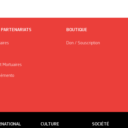
/ PARTENARIATS
BOUTIQUE
taires
Don / Souscription
t Mortuaires
Mémento
RNATIONAL
CULTURE
SOCIÉTÉ