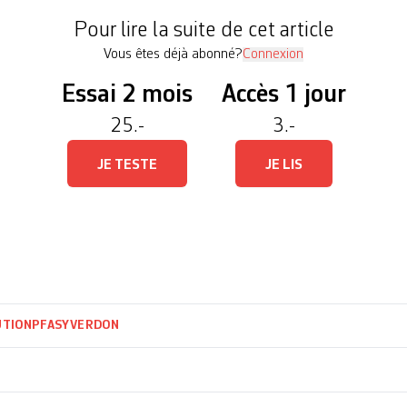
la […]
Pour lire la suite de cet article
Vous êtes déjà abonné?
Connexion
Essai 2 mois
Accès 1 jour
25.-
3.-
JE TESTE
JE LIS
UTION
PFAS
YVERDON