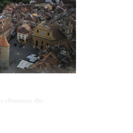
s chimiques dits
irmée. Le site est
ger immédiat pour
rie, dans le