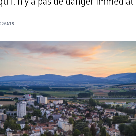
 qu’il n’y a pas de danger immédiat
026
ATS