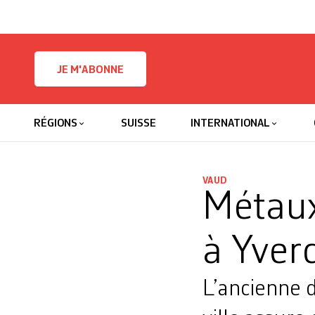
Skip to content
JE M'ABONNE
RÉGIONS
SUISSE
INTERNATIONAL
VAUD
Métaux
à Yver
L’ancienne d