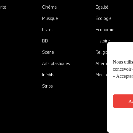
rité
Cinéma
Égalité
Musique
Écologie
Livres
Économie
BD
Histoire
Scène
Religions
Nous utili
Arts plastiques
Alternatives
concevoir d
Inédits
Médias
« Accepter 
Strips
Ac