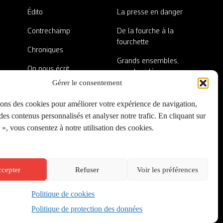
Édito
La presse en danger
Contrechamp
De la fourche à la
fourchette
Chroniques
Grands ensembles,
On nous écrit
grandes idées
Gérer le consentement
Nos invité·es
Lieux abandonnés
sons des cookies pour améliorer votre expérience de navigation,
A côté de la plaque
es contenus personnalisés et analyser notre trafic. En cliquant sur
», vous consentez à notre utilisation des cookies.
cepter
Refuser
Voir les préférences
Politique de cookies
Créé par
Onepixel
&
Wonderweb
&
EPIC
Politique de protection des données