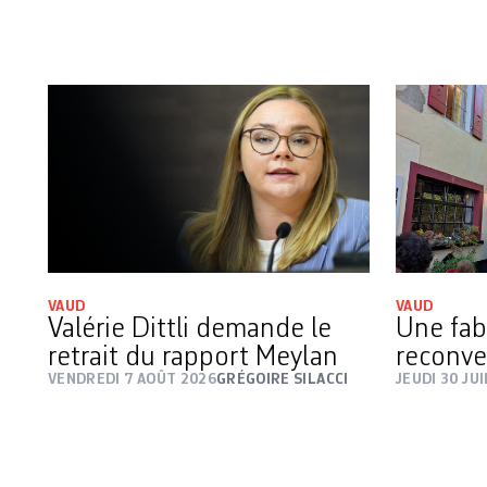
VAUD
VAUD
Valérie Dittli demande le
Une fab
retrait du rapport Meylan
reconve
VENDREDI 7 AOÛT 2026
GRÉGOIRE SILACCI
JEUDI 30 JU