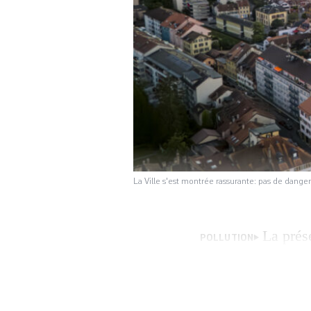
La Ville s'est montrée rassurante: pas de dange
La prés
POLLUTION
éternels, dans un
surveillé depuis l
la santé. L’ancien