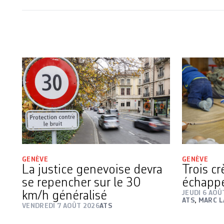
GENÈVE
GENÈVE
La justice genevoise devra
Trois c
se repencher sur le 30
échapp
km/h généralisé
JEUDI 6 AOÛ
ATS
,
MARC L
VENDREDI 7 AOÛT 2026
ATS