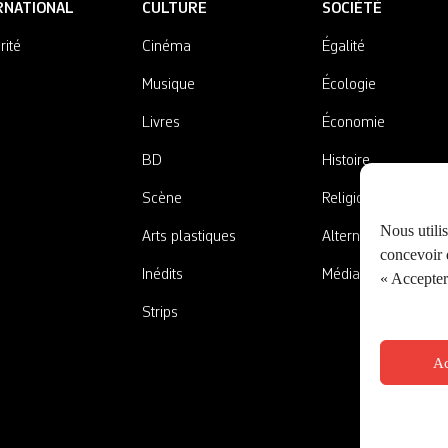
RNATIONAL
CULTURE
SOCIÉTÉ
rité
Cinéma
Égalité
Musique
Écologie
Livres
Économie
BD
Histoire
Scène
Religions
Nous utili
Arts plastiques
Alternatives
concevoir d
Inédits
Médias
« Accepter 
Strips
Ac