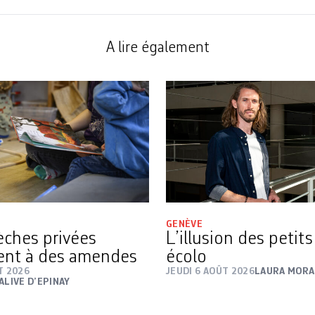
A lire également
GENÈVE
rèches privées
L’illusion des petit
ent à des amendes
écolo
T 2026
JEUDI 6 AOÛT 2026
LAURA MORA
ALIVE D’EPINAY