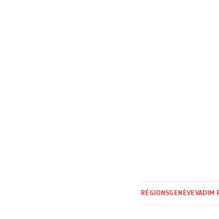
arguments sécurit
encore la pressio
RÉGIONS
GENÈVE
VADIM 