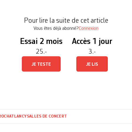
aires et réglementaires, cette décision soudaine et
n et provoque […]
Pour lire la suite de cet article
Vous êtes déjà abonné?
Connexion
Essai 2 mois
Accès 1 jour
25.-
3.-
JE TESTE
JE LIS
ROCHAT
LANCY
SALLES DE CONCERT