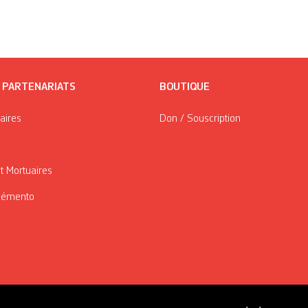
/ PARTENARIATS
BOUTIQUE
taires
Don / Souscription
t Mortuaires
Mémento