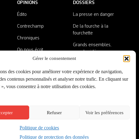
OPINIONS
DOSSIERS
Édito
La presse en danger
Contrechamp
De la fourche à la
fourchette
Chroniques
Grands ensembles,
On nous écrit
grandes idées
Gérer le consentement
Nos invité·es
Lieux abandonnés
sons des cookies pour améliorer votre expérience de navigation,
A côté de la plaque
es contenus personnalisés et analyser notre trafic. En cliquant sur
», vous consentez à notre utilisation des cookies.
cepter
Refuser
Voir les préférences
Politique de cookies
Créé par
Onepixel
&
Wonderweb
&
EPIC
Politique de protection des données