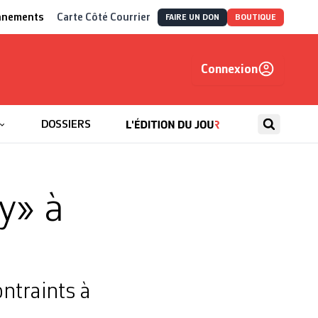
nnements
Carte Côté Courrier
FAIRE UN DON
BOUTIQUE
Connexion
, autrement
DOSSIERS
y» à
ntraints à