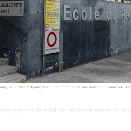
ncy, accueillaient depuis plus d’une décennie des musiciens de tous horizons. J.-P
xante groupes de musique utilisaient depuis de lo
nt à la commune de Lancy. Le 14 novembre dernier
lle leur laisse deux semaines pour quitter les lieux