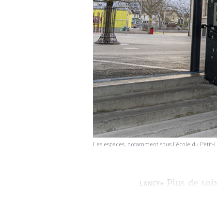
Les espaces, notamment sous l’école du Petit-La
Plus de soi
LANCY
locaux appartena
expéditif de la Vi