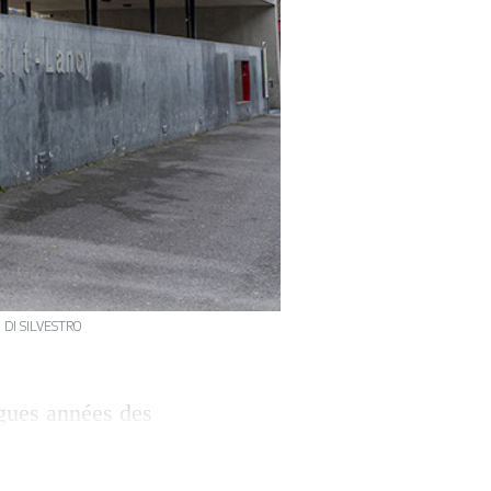
. DI SILVESTRO
ngues années des
, un mail
. Fondée sur des