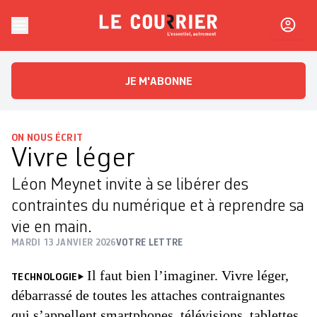
Skip to content
Le Courrier
L'essentiel, autrement
JE M'ABONNE
ON NOUS ÉCRIT
Vivre léger
Léon Meynet invite à se libérer des
contraintes du numérique et à reprendre sa
vie en main.
MARDI 13 JANVIER 2026
VOTRE LETTRE
Il faut bien l’imaginer. Vivre léger,
TECHNOLOGIE
débarrassé de toutes les attaches contraignantes
qui s’appellent smartphones, télévisions, tablettes,