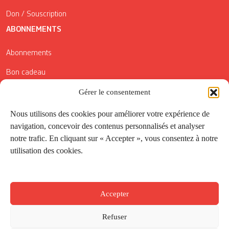
Don / Souscription
ABONNEMENTS
Abonnements
Bon cadeau
Conditions générales de vente
Gérer le consentement
Réductions de la Carte Côté Courrier
Nous utilisons des cookies pour améliorer votre expérience de
navigation, concevoir des contenus personnalisés et analyser
Application
notre trafic. En cliquant sur « Accepter », vous consentez à notre
utilisation des cookies.
Suivez-nous
Accepter
Refuser